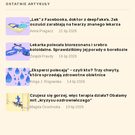
OSTATNIE ARTYKUŁY
„Lek” z Facebooka, doktor z deepfake’a. Jak
oszuści zarabiają na twarzy znanego lekarza
Anna Pragacz
·
21 lip 2026
Lekarka polecała biorezonans i srebro
koloidalne. Sprawdziliśmy jej porady o boreliozie
Zespół Pravdy
·
16 lip 2026
„Eksperci polecają” – czyli kto? Trzy chwyty,
które sprzedają zdrowotne obietnice
Kinga J. Rogowska
·
14 lip 2026
Czujesz się gorzej, więc terapia działa? Obalamy
mit „kryzysu ozdrowieńczego”
Magda Grochocka
·
10 lip 2026