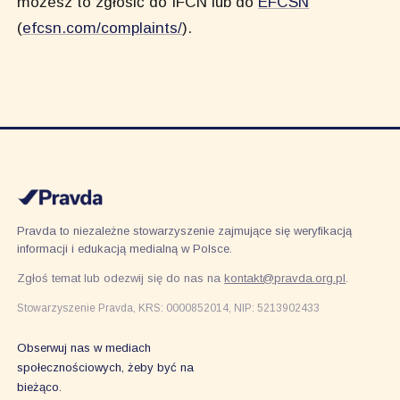
możesz to zgłosić do IFCN lub do
EFCSN
(
efcsn.com/complaints/
).
Pravda to niezależne stowarzyszenie zajmujące się weryfikacją
informacji i edukacją medialną w Polsce.
Zgłoś temat lub odezwij się do nas na
kontakt@pravda.org.pl
.
Stowarzyszenie Pravda, KRS: 0000852014, NIP: 5213902433
Obserwuj nas w mediach
społecznościowych, żeby być na
bieżąco.