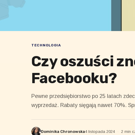
TECHNOLOGIA
Czy oszuści zn
Facebooku?
Pewne przedsiębiorstwo po 25 latach zdecy
wyprzedaż. Rabaty sięgają nawet 70%. Spr
Dominika Chronowska
4 listopada 2024
·
2 min c