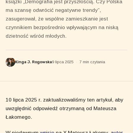
książki „Demografia jest przyszłością. Czy Polska
ma szansę odwrócić negatywne trendy”,
zasugerował, że wspólne zamieszkanie jest
czynnikiem bezpośrednio wpływającym na niską
dzietność wśród młodych.
Kinga J. Rogowska
9 lipca 2025
·
7 min czytania
10 lipca 2025 r. zaktualizowaliśmy ten artykuł, aby
uwzględnić odpowiedź otrzymaną od Mateusza
Łakomego.
W niedawnym
wpisie
na X Mateusz Łakomy,
autor