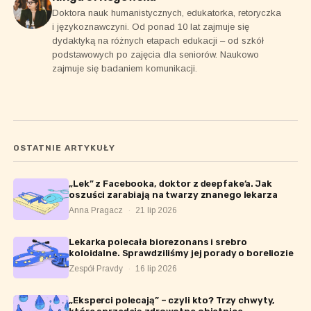
Doktora nauk humanistycznych, edukatorka, retoryczka
i językoznawczyni. Od ponad 10 lat zajmuje się
dydaktyką na różnych etapach edukacji – od szkół
podstawowych po zajęcia dla seniorów. Naukowo
zajmuje się badaniem komunikacji.
OSTATNIE ARTYKUŁY
„Lek” z Facebooka, doktor z deepfake’a. Jak
oszuści zarabiają na twarzy znanego lekarza
Anna Pragacz
·
21 lip 2026
Lekarka polecała biorezonans i srebro
koloidalne. Sprawdziliśmy jej porady o boreliozie
Zespół Pravdy
·
16 lip 2026
„Eksperci polecają” – czyli kto? Trzy chwyty,