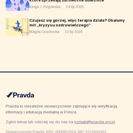
które sprzedają zdrowotne obietnice
Kinga J. Rogowska
·
14 lip 2026
Czujesz się gorzej, więc terapia działa? Obalamy
mit „kryzysu ozdrowieńczego”
Magda Grochocka
·
10 lip 2026
Pravda to niezależne stowarzyszenie zajmujące się weryfikacją
informacji i edukacją medialną w Polsce.
Zgłoś temat lub odezwij się do nas na
kontakt@pravda.org.pl
.
Stowarzyszenie Pravda, KRS: 0000852014, NIP: 5213902433