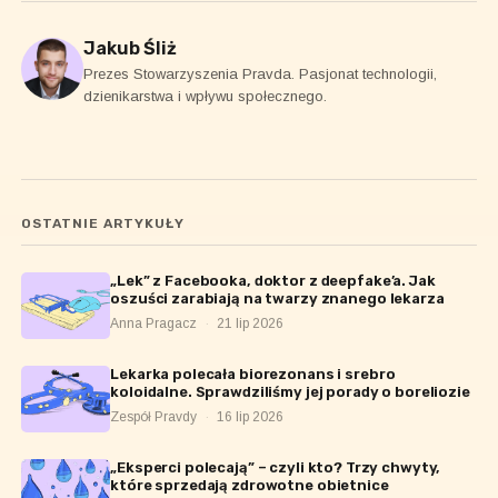
Jakub Śliż
Prezes Stowarzyszenia Pravda. Pasjonat technologii,
dzienikarstwa i wpływu społecznego.
OSTATNIE ARTYKUŁY
„Lek” z Facebooka, doktor z deepfake’a. Jak
oszuści zarabiają na twarzy znanego lekarza
Anna Pragacz
·
21 lip 2026
Lekarka polecała biorezonans i srebro
koloidalne. Sprawdziliśmy jej porady o boreliozie
Zespół Pravdy
·
16 lip 2026
„Eksperci polecają” – czyli kto? Trzy chwyty,
które sprzedają zdrowotne obietnice