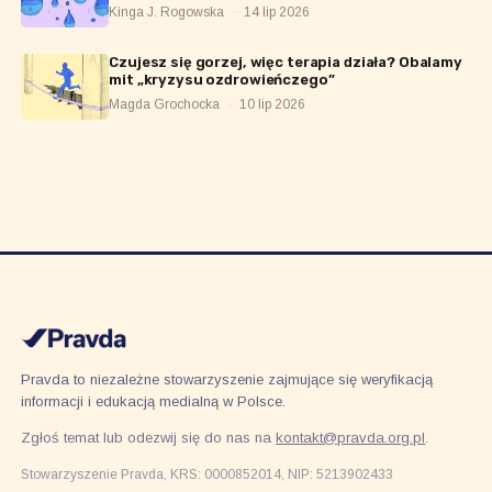
Kinga J. Rogowska
·
14 lip 2026
Czujesz się gorzej, więc terapia działa? Obalamy
mit „kryzysu ozdrowieńczego”
Magda Grochocka
·
10 lip 2026
Pravda to niezależne stowarzyszenie zajmujące się weryfikacją
informacji i edukacją medialną w Polsce.
Zgłoś temat lub odezwij się do nas na
kontakt@pravda.org.pl
.
Stowarzyszenie Pravda, KRS: 0000852014, NIP: 5213902433