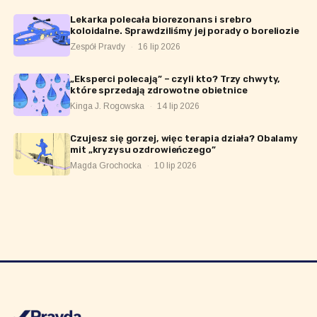
Lekarka polecała biorezonans i srebro
koloidalne. Sprawdziliśmy jej porady o boreliozie
Zespół Pravdy
·
16 lip 2026
„Eksperci polecają” – czyli kto? Trzy chwyty,
które sprzedają zdrowotne obietnice
Kinga J. Rogowska
·
14 lip 2026
Czujesz się gorzej, więc terapia działa? Obalamy
mit „kryzysu ozdrowieńczego”
Magda Grochocka
·
10 lip 2026