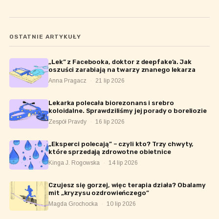
OSTATNIE ARTYKUŁY
„Lek” z Facebooka, doktor z deepfake’a. Jak
oszuści zarabiają na twarzy znanego lekarza
Anna Pragacz
·
21 lip 2026
Lekarka polecała biorezonans i srebro
koloidalne. Sprawdziliśmy jej porady o boreliozie
Zespół Pravdy
·
16 lip 2026
„Eksperci polecają” – czyli kto? Trzy chwyty,
które sprzedają zdrowotne obietnice
Kinga J. Rogowska
·
14 lip 2026
Czujesz się gorzej, więc terapia działa? Obalamy
mit „kryzysu ozdrowieńczego”
Magda Grochocka
·
10 lip 2026