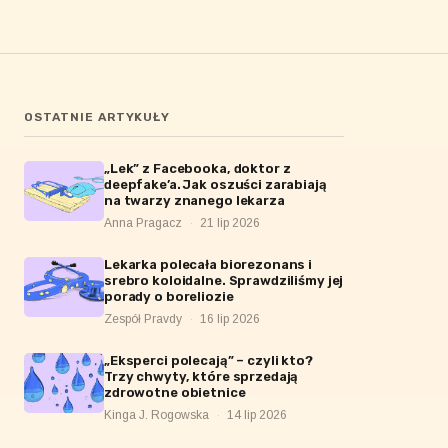
OSTATNIE ARTYKUŁY
„Lek” z Facebooka, doktor z
deepfake’a. Jak oszuści zarabiają
na twarzy znanego lekarza
Anna Pragacz
·
21 lip 2026
Lekarka polecała biorezonans i
srebro koloidalne. Sprawdziliśmy jej
porady o boreliozie
Zespół Pravdy
·
16 lip 2026
„Eksperci polecają” – czyli kto?
Trzy chwyty, które sprzedają
zdrowotne obietnice
Kinga J. Rogowska
·
14 lip 2026