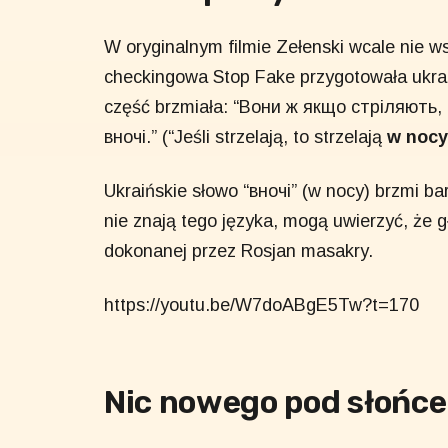
W oryginalnym filmie Zełenski wcale nie w
checkingowa Stop Fake przygotowała ukraiń
część brzmiała: “Вони ж якщо стріляють,
вночі.” (“Jeśli strzelają, to strzelają
w nocy
Ukraińskie słowo “вночі” (w nocy) brzmi ba
nie znają tego języka, mogą uwierzyć, że 
dokonanej przez Rosjan masakry.
https://youtu.be/W7doABgE5Tw?t=170
Nic nowego pod słońc