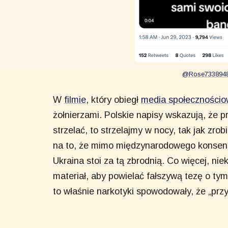
@Rose73389488,
W
filmie
, który obiegł
media społeczności
żołnierzami. Polskie napisy wskazują, że 
strzelać, to strzelajmy w nocy, tak jak zr
na to, że mimo międzynarodowego konse
Ukraina stoi za tą zbrodnią. Co więcej, n
materiał, aby powielać fałszywą tezę o ty
to właśnie narkotyki spowodowały, że „przy