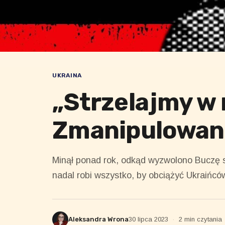
UKRAINA
„Strzelajmy w 
Zmanipulowane
Minął ponad rok, odkąd wyzwolono Buczę s
nadal robi wszystko, by obciążyć Ukraińcó
Aleksandra Wrona
30 lipca 2023
·
2 min czytania