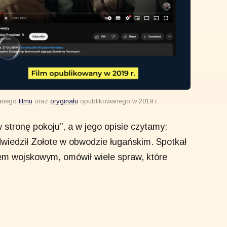
wanego
filmu
oraz
oryginału
opublikowanego w 2019 r.
 stronę pokoju”, a w jego opisie czytamy:
wiedził Zołote w obwodzie ługańskim. Spotkał
lem wojskowym, omówił wiele spraw, które