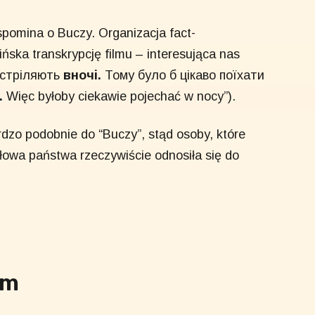
spomina o Buczy. Organizacja fact-
ska transkrypcję filmu – interesująca nas
 стріляють
вночі.
Тому було б цікаво поїхати
.
Więc byłoby ciekawie pojechać w nocy”).
rdzo podobnie do “Buczy”, stąd osoby, które
głowa państwa rzeczywiście odnosiła się do
em