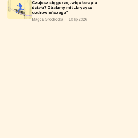
Czujesz się gorzej, więc terapia
działa? Obalamy mit „kryzysu
ozdrowieńczego”
Magda Grochocka
·
10 lip 2026