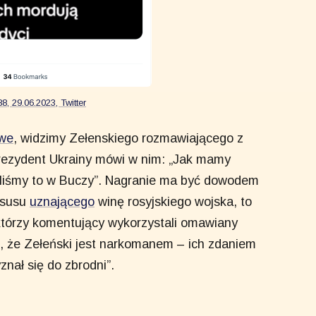
 29.06.2023, Twitter
owe
, widzimy Zełenskiego rozmawiającego z
prezydent Ukrainy mówi w nim: „Jak mamy
obiliśmy to w Buczy”. Nagranie ma być dowodem
nsusu
uznającego
winę rosyjskiego wojska, to
iektórzy komentujący wykorzystali omawiany
m, że Zełeński jest narkomanem – ich zdaniem
znał się do zbrodni”.