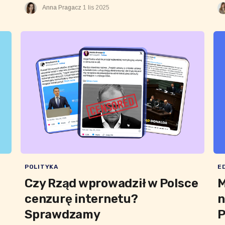
będą mieli swoich posłów w Sejmie RP”.
wś
Anna Pragacz
1 lis 2025
POLITYKA
E
Czy Rząd wprowadził w Polsce
M
cenzurę internetu?
n
Sprawdzamy
P