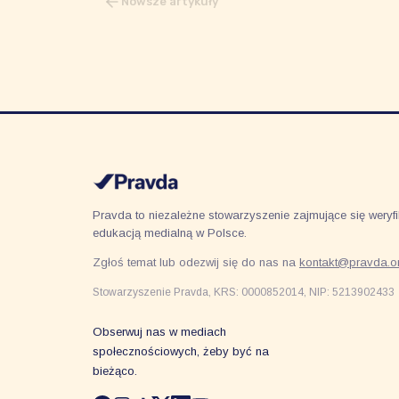
Nowsze artykuły
Pravda to niezależne stowarzyszenie zajmujące się weryfik
edukacją medialną w Polsce.
Zgłoś temat lub odezwij się do nas na
kontakt@pravda.or
Stowarzyszenie Pravda, KRS: 0000852014, NIP: 5213902433
Obserwuj nas w mediach
społecznościowych, żeby być na
bieżąco.