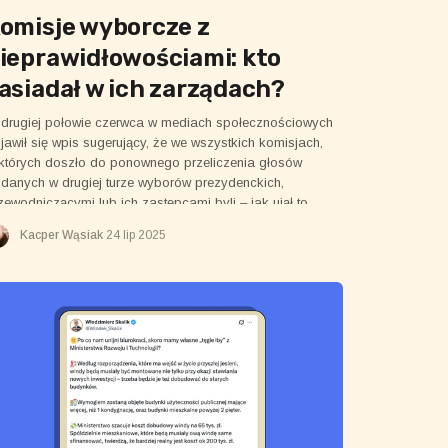
omisje wyborcze z
ieprawidłowościami: kto
asiadał w ich zarządach?
drugiej połowie czerwca w mediach społecznościowych
jawił się wpis sugerujący, że we wszystkich komisjach,
których doszło do ponownego przeliczenia głosów
danych w drugiej turze wyborów prezydenckich,
zewodniczącymi lub ich zastępcami byli – jak ujął to
tor rzeczonego posta –...
Kacper Wąsiak
24 lip 2025