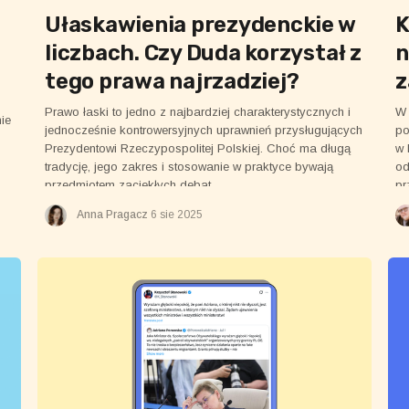
Ułaskawienia prezydenckie w
K
liczbach. Czy Duda korzystał z
n
tego prawa najrzadziej?
z
Prawo łaski to jedno z najbardziej charakterystycznych i
W 
nie
jednocześnie kontrowersyjnych uprawnień przysługujących
po
Prezydentowi Rzeczypospolitej Polskiej. Choć ma długą
w 
tradycję, jego zakres i stosowanie w praktyce bywają
od
przedmiotem zaciekłych debat.
pr
au
Anna Pragacz
6 sie 2025