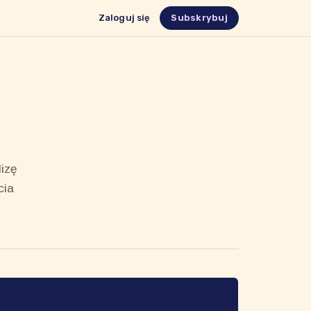
Zaloguj się
Subskrybuj
lizę
cia