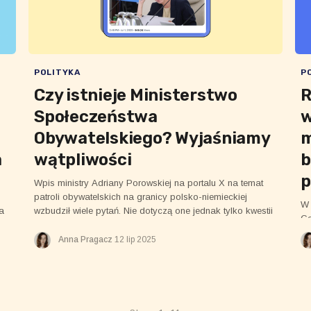
POLITYKA
P
Czy istnieje Ministerstwo
R
Społeczeństwa
w
Obywatelskiego? Wyjaśniamy
m
a
wątpliwości
b
p
Wpis ministry Adriany Porowskiej na portalu X na temat
patroli obywatelskich na granicy polsko-niemieckiej
W 
a
wzbudził wiele pytań. Nie dotyczą one jednak tylko kwestii
Ce
granicy czy stanowiska samej ministry Porowskiej. Uwagę
Ro
internautów przykuły słowa: „jako Minister ds.
Anna Pragacz
12 lip 2025
wa
Społeczeństwa Obywatelskiego”.
bu