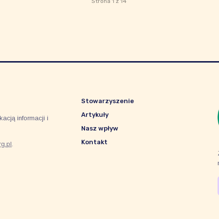
Strona 1 z 14
Stowarzyszenie
Artykuły
acją informacji i
Nasz wpływ
Kontakt
g.pl
.