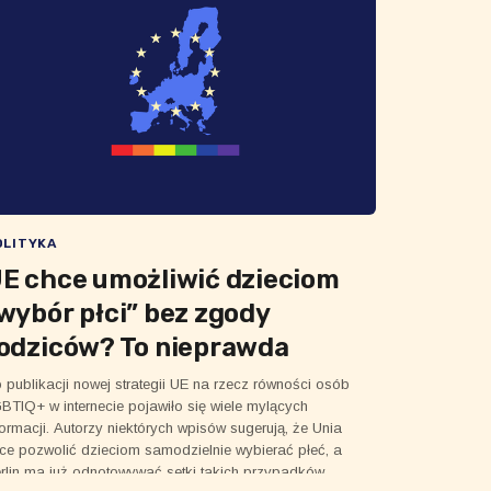
OLITYKA
E chce umożliwić dzieciom
wybór płci” bez zgody
odziców? To nieprawda
 publikacji nowej strategii UE na rzecz równości osób
BTIQ+ w internecie pojawiło się wiele mylących
formacji. Autorzy niektórych wpisów sugerują, że Unia
ce pozwolić dzieciom samodzielnie wybierać płeć, a
rlin ma już odnotowywać setki takich przypadków