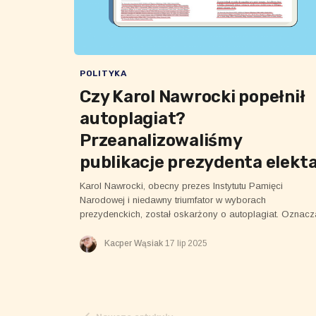
POLITYKA
Czy Karol Nawrocki popełnił
autoplagiat?
Przeanalizowaliśmy
publikacje prezydenta elekt
Karol Nawrocki, obecny prezes Instytutu Pamięci
Narodowej i niedawny triumfator w wyborach
prezydenckich, został oskarżony o autoplagiat. Oznacz
to, że miał kopiować fragmenty lub całości swoich
wcześniejszych prac naukowych, przedstawiając je jako
Kacper Wąsiak
17 lip 2025
nowe. Czy te oskarżenia mają solidne podstawy?