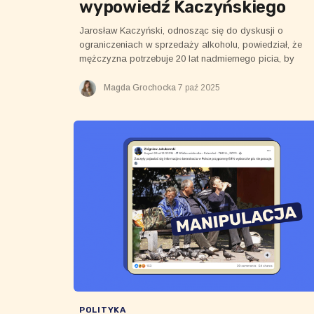
wypowiedź Kaczyńskiego
Jarosław Kaczyński, odnosząc się do dyskusji o
ograniczeniach w sprzedaży alkoholu, powiedział, że
mężczyzna potrzebuje 20 lat nadmiernego picia, by
popaść w alkoholizm, a kobieta tylko dwóch. To
twierdzenie nie ma potwierdzenia w badaniach i utrwala
Magda Grochocka
7 paź 2025
szkodliwe stereotypy dotyczące uzależnienia.
POLITYKA