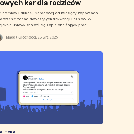
owych kar dla rodziców
nisterstwo Edukacji Narodowej od miesięcy zapowiada
ostrzenie zasad dotyczących frekwencji uczniów. W
ojekcie ustawy znalazł się zapis obniżający próg
eusprawiedliwionych nieobecności z 50% do 25%. Co
kładnie oznacza ta zmiana? Sprawdzamy, co mówi
Magda Grochocka
25 wrz 2025
ojekt i jakie wątpliwości budzi.
OLITYKA