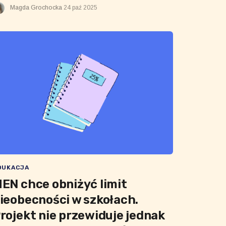
ród nieletnich.
Magda Grochocka
24 paź 2025
DUKACJA
EN chce obniżyć limit
ieobecności w szkołach.
rojekt nie przewiduje jednak