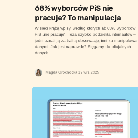
68% wyborców PiS nie
pracuje? To manipulacja
W sieci krążą wpisy, według których aż 68% wyborców
PiS „nie pracuje”. Teza szybko podzieliła internautów –
jedni uznali ją za trafną obserwację, inni za manipulowa
danymi. Jak jest naprawdę? Sięgamy do oficjalnych
danych.
Magda Grochocka
19 wrz 2025