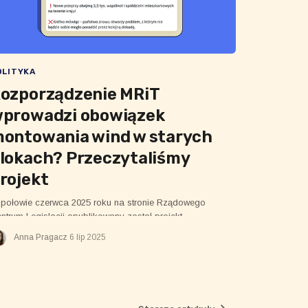
OLITYKA
ozporządzenie MRiT
prowadzi obowiązek
ontowania wind w starych
lokach? Przeczytaliśmy
rojekt
połowie czerwca 2025 roku na stronie Rządowego
ntrum Legislacji opublikowany został projekt
zporządzenia Ministra Rozwoju i Technologii w sprawie
Anna Pragacz
6 lip 2025
runków technicznych, jakim powinny odpowiadać
dynki i ich usytuowanie.