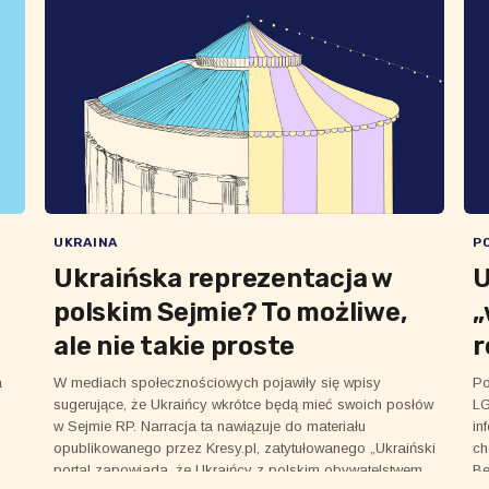
UKRAINA
P
Ukraińska reprezentacja w
U
polskim Sejmie? To możliwe,
„
ale nie takie proste
r
a
W mediach społecznościowych pojawiły się wpisy
Po
sugerujące, że Ukraińcy wkrótce będą mieć swoich posłów
LG
w Sejmie RP. Narracja ta nawiązuje do materiału
in
opublikowanego przez Kresy.pl, zatytułowanego „Ukraiński
ch
portal zapowiada, że Ukraińcy z polskim obywatelstwem
Be