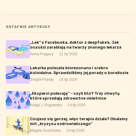
OSTATNIE ARTYKUŁY
„Lek” z Facebooka, doktor z deepfake’a. Jak
oszuści zarabiają na twarzy znanego lekarza
Anna Pragacz
·
21 lip 2026
Lekarka polecała biorezonans i srebro
koloidalne. Sprawdziliśmy jej porady o boreliozie
Zespół Pravdy
·
16 lip 2026
„Eksperci polecają” – czyli kto? Trzy chwyty,
które sprzedają zdrowotne obietnice
Kinga J. Rogowska
·
14 lip 2026
Czujesz się gorzej, więc terapia działa? Obalamy
mit „kryzysu ozdrowieńczego”
Magda Grochocka
·
10 lip 2026