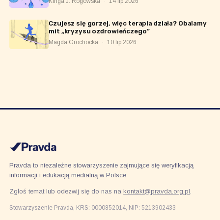
Kinga J. Rogowska
·
14 lip 2026
Czujesz się gorzej, więc terapia działa? Obalamy
mit „kryzysu ozdrowieńczego”
Magda Grochocka
·
10 lip 2026
Pravda to niezależne stowarzyszenie zajmujące się weryfikacją
informacji i edukacją medialną w Polsce.
Zgłoś temat lub odezwij się do nas na
kontakt@pravda.org.pl
.
Stowarzyszenie Pravda, KRS: 0000852014, NIP: 5213902433