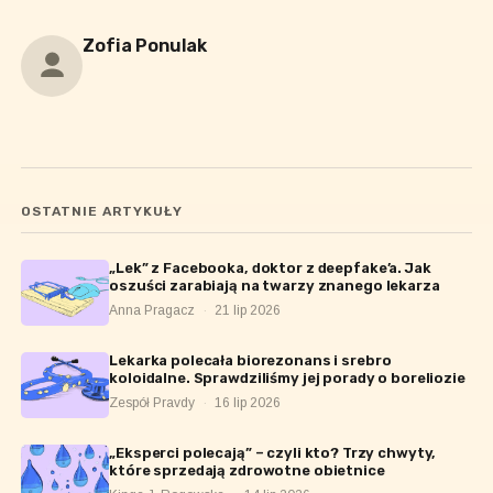
Zofia Ponulak
OSTATNIE ARTYKUŁY
„Lek” z Facebooka, doktor z deepfake’a. Jak
oszuści zarabiają na twarzy znanego lekarza
Anna Pragacz
·
21 lip 2026
Lekarka polecała biorezonans i srebro
koloidalne. Sprawdziliśmy jej porady o boreliozie
Zespół Pravdy
·
16 lip 2026
„Eksperci polecają” – czyli kto? Trzy chwyty,
które sprzedają zdrowotne obietnice