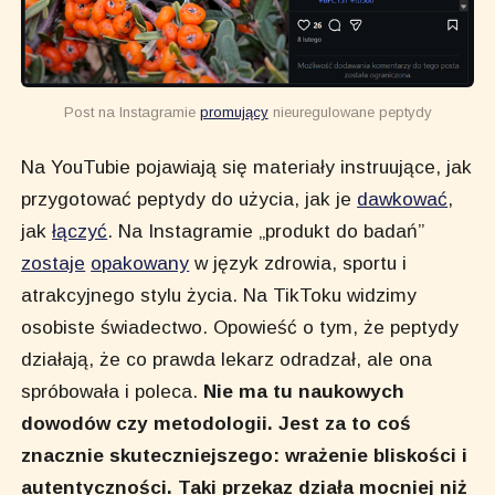
Post na Instagramie 
promujący
 nieuregulowane peptydy
Na YouTubie pojawiają się materiały instruujące, jak
przygotować peptydy do użycia, jak je
dawkować
,
jak
łączyć
. Na Instagramie „produkt do badań”
zostaje
opakowany
w język zdrowia, sportu i
atrakcyjnego stylu życia. Na TikToku widzimy
osobiste świadectwo. Opowieść o tym, że peptydy
działają, że co prawda lekarz odradzał, ale ona
spróbowała i poleca.
Nie ma tu naukowych
dowodów czy metodologii. Jest za to coś
znacznie skuteczniejszego: wrażenie bliskości i
autentyczności. Taki przekaz działa mocniej niż