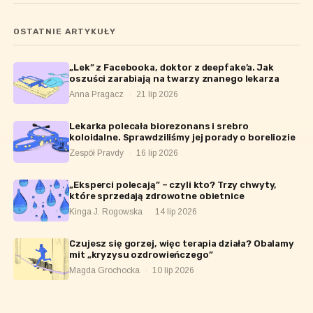
OSTATNIE ARTYKUŁY
„Lek” z Facebooka, doktor z deepfake’a. Jak
oszuści zarabiają na twarzy znanego lekarza
Anna Pragacz
·
21 lip 2026
Lekarka polecała biorezonans i srebro
koloidalne. Sprawdziliśmy jej porady o boreliozie
Zespół Pravdy
·
16 lip 2026
„Eksperci polecają” – czyli kto? Trzy chwyty,
które sprzedają zdrowotne obietnice
Kinga J. Rogowska
·
14 lip 2026
Czujesz się gorzej, więc terapia działa? Obalamy
mit „kryzysu ozdrowieńczego”
Magda Grochocka
·
10 lip 2026