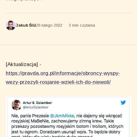
Jakub Śliż
26 lutego 2022
·
3 min czytania
[Aktualizacja] -
https://pravda.org.pl/informacje/obroncy-wyspy-
wezy-przezyli-rosjanie-wzieli-ich-do-niewoli/