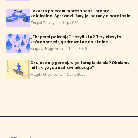
Lekarka polecała biorezonans i srebro
koloidalne. Sprawdziliśmy jej porady o boreliozie
Zespół Pravdy
·
16 lip 2026
„Eksperci polecają” – czyli kto? Trzy chwyty,
które sprzedają zdrowotne obietnice
Kinga J. Rogowska
·
14 lip 2026
Czujesz się gorzej, więc terapia działa? Obalamy
mit „kryzysu ozdrowieńczego”
Magda Grochocka
·
10 lip 2026