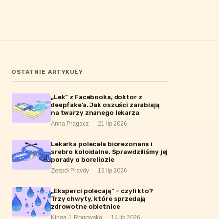
OSTATNIE ARTYKUŁY
„Lek” z Facebooka, doktor z
deepfake’a. Jak oszuści zarabiają
na twarzy znanego lekarza
Anna Pragacz
·
21 lip 2026
Lekarka polecała biorezonans i
srebro koloidalne. Sprawdziliśmy jej
porady o boreliozie
Zespół Pravdy
·
16 lip 2026
„Eksperci polecają” – czyli kto?
Trzy chwyty, które sprzedają
zdrowotne obietnice
Kinga J. Rogowska
·
14 lip 2026