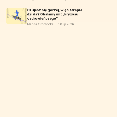
Czujesz się gorzej, więc terapia
działa? Obalamy mit „kryzysu
ozdrowieńczego”
Magda Grochocka
·
10 lip 2026