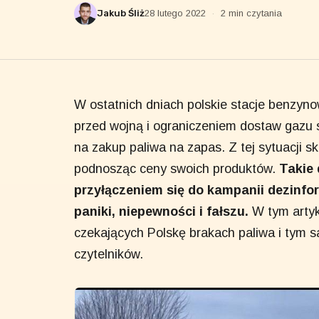
Jakub Śliż
28 lutego 2022
·
2 min czytania
W ostatnich dniach polskie stacje benzy
przed wojną i ograniczeniem dostaw gazu 
na zakup paliwa na zapas. Z tej sytuacji sk
podnosząc ceny swoich produktów.
Takie 
przyłączeniem się do kampanii dezinfor
paniki, niepewności i fałszu.
W tym artyk
czekających Polskę brakach paliwa i tym
czytelników.