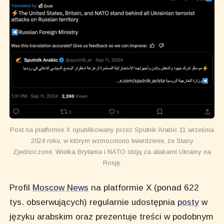
Post na platformie X opublikowany przez Sputnik Arabic 11 września
2024 roku, w którym wzmocniono twierdzenie, że Stany
Zjednoczone, Wielka Brytania i NATO stoją za atakami Ukrainy na
Rosję.
Profil
Moscow News
na platformie X (ponad 622
tys. obserwujących) regularnie udostępnia
posty
w
języku arabskim oraz prezentuje treści w podobnym