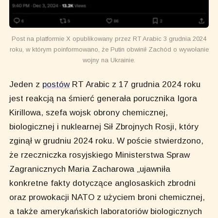
Post na platformie X opublikowany przez RT Arabic 3 grudnia 2024
roku, w którym poinformowano, że Putin obwinił Zachód o wywołanie
wojny na Ukrainie.
Jeden z
postów
RT Arabic z 17 grudnia 2024 roku
jest reakcją na śmierć generała porucznika Igora
Kirillowa, szefa wojsk obrony chemicznej,
biologicznej i nuklearnej Sił Zbrojnych Rosji, który
zginął w grudniu 2024 roku. W poście stwierdzono,
że rzeczniczka rosyjskiego Ministerstwa Spraw
Zagranicznych Maria Zacharowa „ujawniła
konkretne fakty dotyczące anglosaskich zbrodni
oraz prowokacji NATO z użyciem broni chemicznej,
a także amerykańskich laboratoriów biologicznych