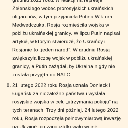
grudniu 2021 roku, w reakcji na represje
Zełenskiego wobec prorosyjskich ukraińskich
oligarchów, w tym przyjaciela Putina Wiktora
Medwedczuka, Rosja rozmieściła wojska w
pobliżu ukraińskiej granicy. W lipcu Putin napisał
artykuł, w którym stwierdził, że Ukraińcy i
Rosjanie to „jeden naród”. W grudniu Rosja
zwiększyła liczbę wojsk w pobliżu ukraińskiej
granicy, a Putin zażądał, by Ukraina nigdy nie
została przyjęta do NATO.
21 lutego 2022 roku Rosja uznała Donieck i
Ługańsk za niezależne państwa i wysłała
rosyjskie wojska w celu „utrzymania pokoju” na
tych terenach. Trzy dni później, 24 lutego 2022
roku, Rosja rozpoczęła pełnowymiarową inwazję
na Ukrainę, co zapoczątkowało wojnę.