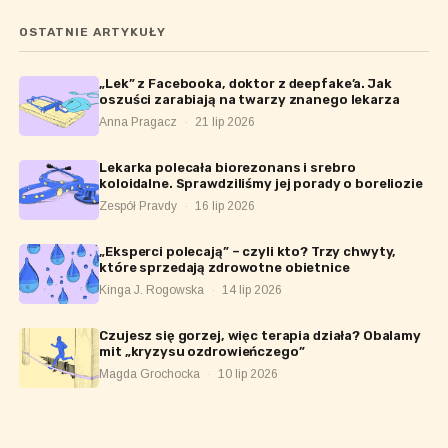
OSTATNIE ARTYKUŁY
„Lek” z Facebooka, doktor z deepfake’a. Jak
oszuści zarabiają na twarzy znanego lekarza
Anna Pragacz
·
21 lip 2026
Lekarka polecała biorezonans i srebro
koloidalne. Sprawdziliśmy jej porady o boreliozie
Zespół Pravdy
·
16 lip 2026
„Eksperci polecają” – czyli kto? Trzy chwyty,
które sprzedają zdrowotne obietnice
Kinga J. Rogowska
·
14 lip 2026
Czujesz się gorzej, więc terapia działa? Obalamy
mit „kryzysu ozdrowieńczego”
Magda Grochocka
·
10 lip 2026