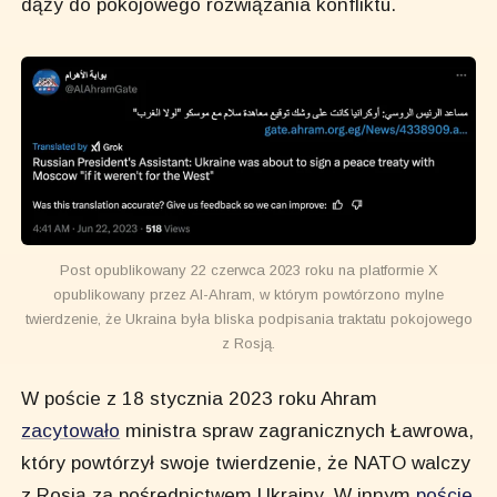
dąży do pokojowego rozwiązania konfliktu.
Post opublikowany 22 czerwca 2023 roku na platformie X
opublikowany przez Al-Ahram, w którym powtórzono mylne
twierdzenie, że Ukraina była bliska podpisania traktatu pokojowego
z Rosją.
W poście z 18 stycznia 2023 roku Ahram
zacytowało
ministra spraw zagranicznych Ławrowa,
który powtórzył swoje twierdzenie, że NATO walczy
z Rosją za pośrednictwem Ukrainy. W innym
poście