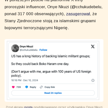
prorosyjski influencer, Onye Nkuzi (@cchukudebelu,
ponad 317 000 obserwujących),
zasugerował
, że
Stany Zjednoczone stoją za islamskimi grupami
bojowymi terroryzującymi Nigerię.
Zrzut ekranu
posta
opublikowanego przez użytkownika Onye Nkuzi