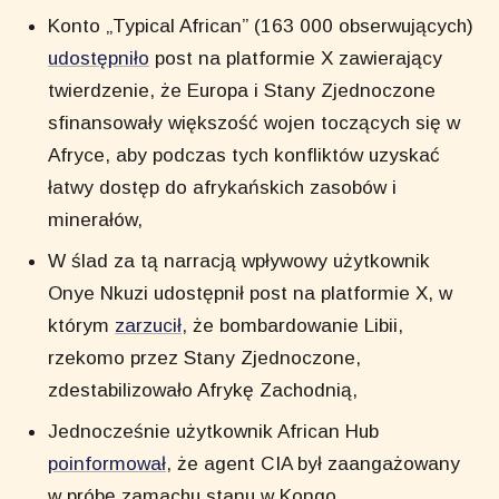
Konto „Typical African” (163 000 obserwujących)
udostępniło
post na platformie X zawierający
twierdzenie, że Europa i Stany Zjednoczone
sfinansowały większość wojen toczących się w
Afryce, aby podczas tych konfliktów uzyskać
łatwy dostęp do afrykańskich zasobów i
minerałów,
W ślad za tą narracją wpływowy użytkownik
Onye Nkuzi udostępnił post na platformie X, w
którym
zarzucił,
że bombardowanie Libii,
rzekomo przez Stany Zjednoczone,
zdestabilizowało Afrykę Zachodnią,
Jednocześnie użytkownik African Hub
poinformował
, że agent CIA był zaangażowany
w próbę zamachu stanu w Kongo,