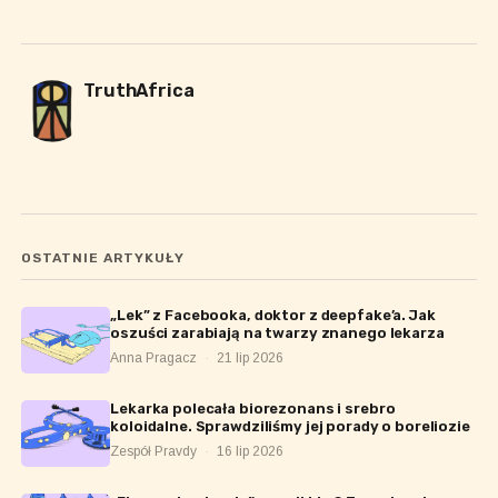
TruthAfrica
OSTATNIE ARTYKUŁY
„Lek” z Facebooka, doktor z deepfake’a. Jak
oszuści zarabiają na twarzy znanego lekarza
Anna Pragacz
·
21 lip 2026
Lekarka polecała biorezonans i srebro
koloidalne. Sprawdziliśmy jej porady o boreliozie
Zespół Pravdy
·
16 lip 2026