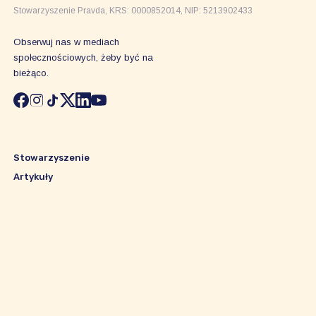
Stowarzyszenie Pravda, KRS: 0000852014, NIP: 5213902433
Obserwuj nas w mediach
społecznościowych, żeby być na
bieżąco.
Stowarzyszenie
Artykuły
Nasz wpływ
Kontakt