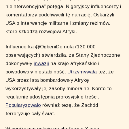
nieinterwencyjna” potęga. Nigeryjscy influencerzy i
komentatorzy podchwycili tę narrację. Oskarżyli
USA o interwencje militarne i zmiany reżimów,
które szkodzą rozwojowi Afryki.
Influencerka @OgbeniDemola (130 000
obserwujących) stwierdziła, że Stany Zjednoczone
dokonywały
inwazji
na kraje afrykańskie i
powodowały niestabilność.
Utrzymywała
też, że
USA przez lata bombardowały Afrykę i
wykorzystywały jej zasoby mineralne. Konto to
regularnie udostępnia prorosyjskie treści.
Popularyzowało
również tezę, że Zachód
terroryzuje cały świat.
W poniższym poście na platformie X inny