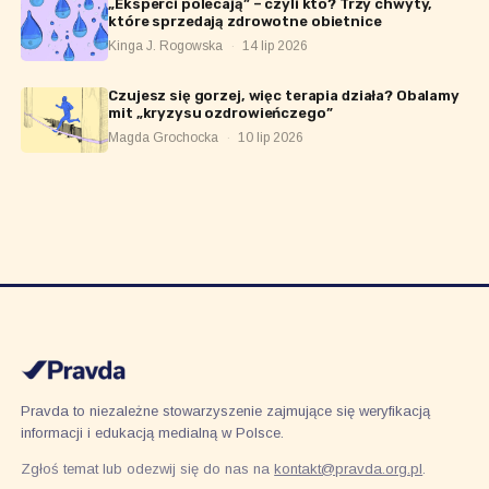
„Eksperci polecają” – czyli kto? Trzy chwyty,
które sprzedają zdrowotne obietnice
Kinga J. Rogowska
·
14 lip 2026
Czujesz się gorzej, więc terapia działa? Obalamy
mit „kryzysu ozdrowieńczego”
Magda Grochocka
·
10 lip 2026
Pravda to niezależne stowarzyszenie zajmujące się weryfikacją
informacji i edukacją medialną w Polsce.
Zgłoś temat lub odezwij się do nas na
kontakt@pravda.org.pl
.