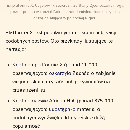
na platformie X. Użytkownik stwierdził, że Stany Zjednoczone mogą
pewnego dnia wesprzeć Boko Haram, brutalną ekstremistyczną
grupę działającą w północnej Nigerii.
Platforma X jest popularnym miejscem publikacji
podobnych postów. Oto przykłady ilustrujące te
narracje:
Konto
na platformie X (ponad 11 000
obserwujących)
oskarżyło
Zachód o zabijanie
wizjonerskich afrykańskich przywódców na
przestrzeni lat,
Konto o nazwie African Hub (ponad 875 000
obserwujących)
udostępniło
materiał o
podobnym wydźwięku, który zyskał dużą
popularność,