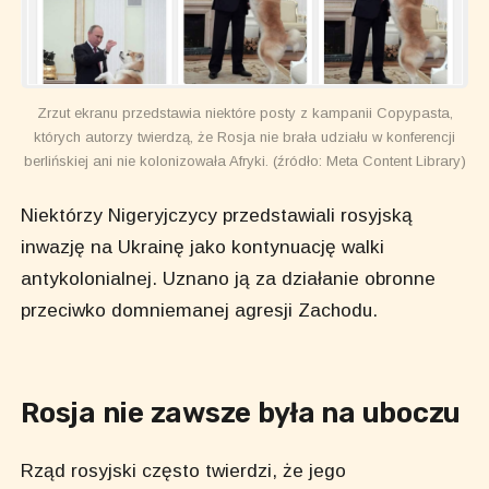
Zrzut ekranu przedstawia niektóre posty z kampanii Copypasta,
których autorzy twierdzą, że Rosja nie brała udziału w konferencji
berlińskiej ani nie kolonizowała Afryki. (źródło: Meta Content Library)
Niektórzy Nigeryjczycy przedstawiali rosyjską
inwazję na Ukrainę jako kontynuację walki
antykolonialnej. Uznano ją za działanie obronne
przeciwko domniemanej agresji Zachodu.
Rosja nie zawsze była na uboczu
Rząd rosyjski często twierdzi, że jego