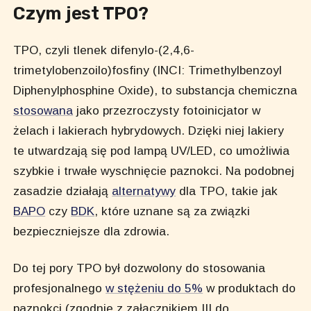
Czym jest TPO?
TPO, czyli tlenek difenylo-(2,4,6-
trimetylobenzoilo)fosfiny (INCI: Trimethylbenzoyl
Diphenylphosphine Oxide), to substancja chemiczna
stosowana
jako przezroczysty fotoinicjator w
żelach i lakierach hybrydowych. Dzięki niej lakiery
te utwardzają się pod lampą UV/LED, co umożliwia
szybkie i trwałe wyschnięcie paznokci. Na podobnej
zasadzie działają
alternatywy
dla TPO, takie jak
BAPO
czy
BDK
, które uznane są za związki
bezpieczniejsze dla zdrowia.
Do tej pory TPO był dozwolony do stosowania
profesjonalnego
w stężeniu do 5%
w produktach do
paznokci (zgodnie z załącznikiem III do