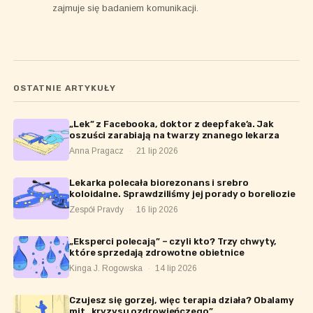
zajmuje się badaniem komunikacji.
OSTATNIE ARTYKUŁY
„Lek” z Facebooka, doktor z deepfake’a. Jak
oszuści zarabiają na twarzy znanego lekarza
Anna Pragacz
·
21 lip 2026
Lekarka polecała biorezonans i srebro
koloidalne. Sprawdziliśmy jej porady o boreliozie
Zespół Pravdy
·
16 lip 2026
„Eksperci polecają” – czyli kto? Trzy chwyty,
które sprzedają zdrowotne obietnice
Kinga J. Rogowska
·
14 lip 2026
Czujesz się gorzej, więc terapia działa? Obalamy
mit „kryzysu ozdrowieńczego”