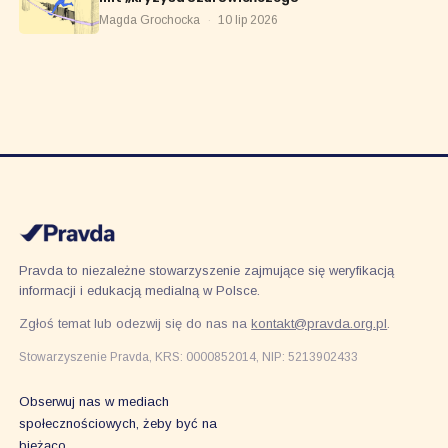
Magda Grochocka
·
10 lip 2026
Pravda to niezależne stowarzyszenie zajmujące się weryfikacją
informacji i edukacją medialną w Polsce.
Zgłoś temat lub odezwij się do nas na
kontakt@pravda.org.pl
.
Stowarzyszenie Pravda, KRS: 0000852014, NIP: 5213902433
Obserwuj nas w mediach
społecznościowych, żeby być na
bieżąco.