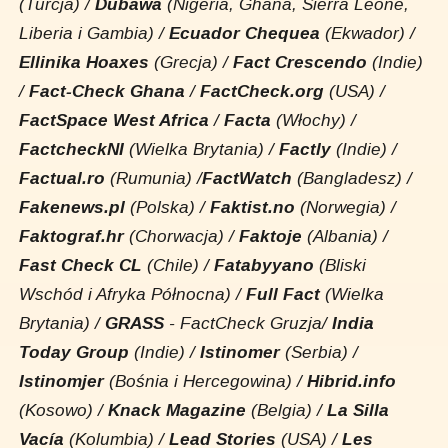
(Turcja) /
Dubawa
(Nigeria, Ghana, Sierra Leone,
Liberia i Gambia) /
Ecuador Chequea
(Ekwador) /
Ellinika Hoaxes
(Grecja) /
Fact Crescendo
(Indie)
/
Fact-Check Ghana
/
FactCheck.org
(USA) /
FactSpace West Africa
/
Facta
(Włochy) /
FactcheckNI
(Wielka Brytania) /
Factly
(Indie) /
Factual.ro
(Rumunia) /
FactWatch
(Bangladesz) /
Fakenews.pl
(Polska) /
Faktist.no
(Norwegia) /
Faktograf.hr
(Chorwacja) /
Faktoje
(Albania) /
Fast Check CL
(Chile) /
Fatabyyano
(Bliski
Wschód i Afryka Północna) /
Full Fact
(Wielka
Brytania) /
GRASS
- FactCheck Gruzja/
India
Today Group
(Indie) /
Istinomer
(Serbia) /
Istinomjer
(Bośnia i Hercegowina) /
Hibrid.info
(Kosowo) /
Knack Magazine
(Belgia) /
La Silla
Vacía
(Kolumbia) /
Lead Stories
(USA) /
Les