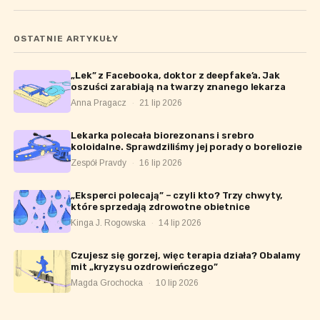
OSTATNIE ARTYKUŁY
„Lek” z Facebooka, doktor z deepfake’a. Jak
oszuści zarabiają na twarzy znanego lekarza
Anna Pragacz
·
21 lip 2026
Lekarka polecała biorezonans i srebro
koloidalne. Sprawdziliśmy jej porady o boreliozie
Zespół Pravdy
·
16 lip 2026
„Eksperci polecają” – czyli kto? Trzy chwyty,
które sprzedają zdrowotne obietnice
Kinga J. Rogowska
·
14 lip 2026
Czujesz się gorzej, więc terapia działa? Obalamy
mit „kryzysu ozdrowieńczego”
Magda Grochocka
·
10 lip 2026