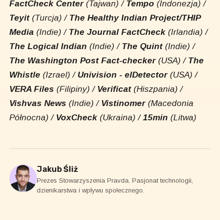
FactCheck Center
(Tajwan) /
Tempo
(Indonezja) /
Teyit
(Turcja) /
The Healthy Indian Project/THIP
Media
(Indie) /
The Journal FactCheck
(Irlandia) /
The Logical Indian
(Indie) /
The Quint
(Indie) /
The Washington Post Fact-checker
(USA) /
The
Whistle
(Izrael) /
Univision - elDetector
(USA) /
VERA Files
(Filipiny) /
Verificat
(Hiszpania) /
Vishvas News
(Indie) /
Vistinomer
(Macedonia
Północna) /
VoxCheck
(Ukraina) /
15min
(Litwa)
Jakub Śliż
Prezes Stowarzyszenia Pravda. Pasjonat technologii,
dzienikarstwa i wpływu społecznego.