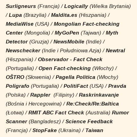
Surligneurs
(Francja) /
Logically
(Wielka Brytania)
/
Lupa
(Brazylia) /
Maldita.es
(Hiszpania) /
MediaWise
(USA) /
Mongolian Fact-checking
Center
(Mongolia) /
MyGoPen
(Tajwan) /
Myth
Detector
(Gruzja) /
NewsMobile
(Indie) /
Newschecker
(Indie i Południowa Azja) /
Newtral
(Hiszpania) /
Observador - Fact Check
(Portugalia) /
Open Fact-checking
(Włochy) /
OŠTRO
(Słowenia) /
Pagella Politica
(Włochy)
Poligrafo
(Portugalia) /
PolitiFact
(USA) /
Pravda
(Polska) /
Rappler
(Filipiny) /
Raskrinkavanje
(Bośnia i Hercegowina) /
Re:Check/Re:Baltica
(Łotwa) /
RMIT ABC Fact Check
(Australia)
Rumor
Scanner
(Bangladesz) /
Science Feedback
(Francja) /
StopFake
(Ukraina) /
Taiwan