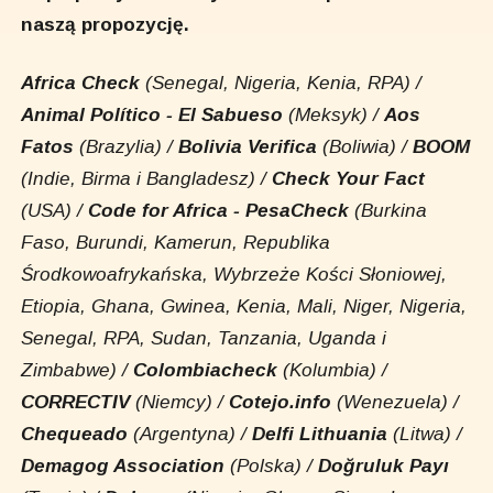
naszą propozycję.
Africa Check
(Senegal, Nigeria, Kenia, RPA) /
Animal Político - El Sabueso
(Meksyk) /
Aos
Fatos
(Brazylia) /
Bolivia Verifica
(Boliwia) /
BOOM
(Indie, Birma i Bangladesz) /
Check Your Fact
(USA) /
Code for Africa - PesaCheck
(Burkina
Faso, Burundi, Kamerun, Republika
Środkowoafrykańska, Wybrzeże Kości Słoniowej,
Etiopia, Ghana, Gwinea, Kenia, Mali, Niger, Nigeria,
Senegal, RPA, Sudan, Tanzania, Uganda i
Zimbabwe) /
Colombiacheck
(Kolumbia) /
CORRECTIV
(Niemcy) /
Cotejo.info
(Wenezuela) /
Chequeado
(Argentyna) /
Delfi Lithuania
(Litwa) /
Demagog Association
(Polska) /
Doğruluk Payı