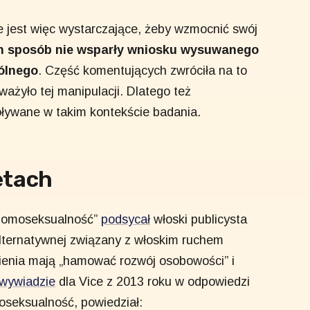
e jest więc wystarczające, żeby wzmocnić swój
n sposób nie wsparły wniosku wysuwanego
pólnego
. Część komentujących zwróciła na to
ażyło tej manipulacji. Dlatego też
ływane w takim kontekście badania.
etach
 homoseksualność”
podsycał
włoski publicysta
lternatywnej związany z włoskim ruchem
ienia mają „hamować rozwój osobowości” i
wywiadzie
dla Vice z 2013 roku w odpowiedzi
oseksualność, powiedział: