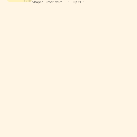
Magda Grochocka
·
10 lip 2026