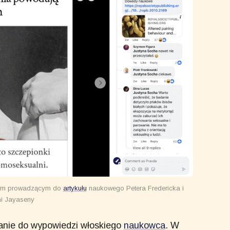
zem prowadzącym do
artykułu
naukowego Petera Fredericka i
ni Jayaseny
łanie do wypowiedzi włoskiego
naukowca
. W