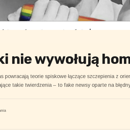
ki nie wywołują ho
 powracają teorie spiskowe łączące szczepienia z orien
ące takie twierdzenia – to fake newsy oparte na błędn
ania