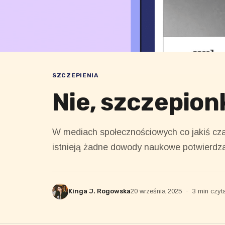
SZCZEPIENIA
Nie, szczepion
W mediach społecznościowych co jakiś czas
istnieją żadne dowody naukowe potwierdzaj
Kinga J. Rogowska
20 września 2025
·
3 min czyt