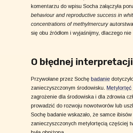
komentarzu do wpisu Socha załączyła pona
behaviour and reproductive success in whit
concentrations of methylmercury
autorstwa 
się obu źródłom i wyjaśnijmy, dlaczego nie
O błędnej interpretac
Przywołane przez Sochę
badanie
dotyczyło
zanieczyszczonym środowisku.
Metylortęć
zagrożenie dla środowiska i dla zdrowia c
prowadzić do rozwoju nowotworów lub us
Sochę badanie wskazało, że samce ibisów 
zanieczyszczonych metylortęcią częściej t
była obniżona.