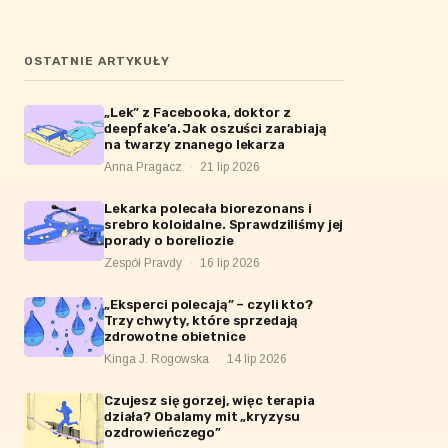
OSTATNIE ARTYKUŁY
„Lek” z Facebooka, doktor z
deepfake’a. Jak oszuści zarabiają
na twarzy znanego lekarza
Anna Pragacz
·
21 lip 2026
Lekarka polecała biorezonans i
srebro koloidalne. Sprawdziliśmy jej
porady o boreliozie
Zespół Pravdy
·
16 lip 2026
„Eksperci polecają” – czyli kto?
Trzy chwyty, które sprzedają
zdrowotne obietnice
Kinga J. Rogowska
·
14 lip 2026
Czujesz się gorzej, więc terapia
działa? Obalamy mit „kryzysu
ozdrowieńczego”