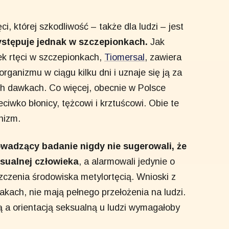
, której szkodliwość – także dla ludzi – jest
ystępuje jednak w szczepionkach.
Jak
k rtęci w szczepionkach,
Tiomersal
, zawiera
organizmu w ciągu kilku dni i uznaje się ją za
h dawkach. Co więcej, obecnie w Polsce
ciwko błonicy, tężcowi i krztuścowi. Obie te
nizm.
wadzący badanie nigdy nie sugerowali, że
ksualnej człowieka
, a alarmowali jedynie o
czenia środowiska metylortęcią. Wnioski z
kach, nie mają pełnego przełożenia na ludzi.
 a orientacją seksualną u ludzi wymagałoby