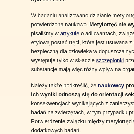
W badaniu analizowano działanie metylortęci
potwierdzona naukowo.
Metylortęć nie w
pisaliśmy w
artykule
o adiuwantach, związe
etylową postać rtęci, która jest usuwana z 
bezpieczną dla człowieka w dopuszczalnyc
występuje tylko w składzie
szczepionki
prze
substancje mają więc różny wpływ na orga
Należy także podkreślić, że
naukowcy
pro
ich wyniki odnoszą się do orientacji se
konsekwencjach wynikających z zanieczysz
badań na zwierzętach, w tym przypadku pta
Potwierdzenie związku między metylortęcią
dodatkowych badań.