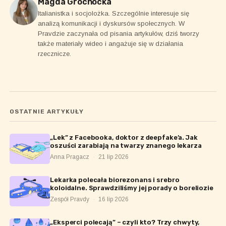
Magda Grochocka
Italianistka i socjolożka. Szczególnie interesuje się
analizą komunikacji i dyskursów społecznych. W
Pravdzie zaczynała od pisania artykułów, dziś tworzy
także materiały wideo i angażuje się w działania
rzecznicze.
OSTATNIE ARTYKUŁY
„Lek” z Facebooka, doktor z deepfake’a. Jak
oszuści zarabiają na twarzy znanego lekarza
Anna Pragacz
·
21 lip 2026
Lekarka polecała biorezonans i srebro
koloidalne. Sprawdziliśmy jej porady o boreliozie
Zespół Pravdy
·
16 lip 2026
„Eksperci polecają” – czyli kto? Trzy chwyty,