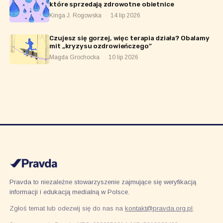
które sprzedają zdrowotne obietnice
Kinga J. Rogowska
·
14 lip 2026
Czujesz się gorzej, więc terapia działa? Obalamy
mit „kryzysu ozdrowieńczego”
Magda Grochocka
·
10 lip 2026
Pravda to niezależne stowarzyszenie zajmujące się weryfikacją
informacji i edukacją medialną w Polsce.
Zgłoś temat lub odezwij się do nas na
kontakt@pravda.org.pl
.