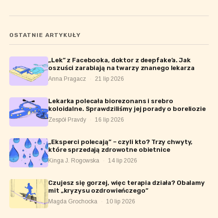
OSTATNIE ARTYKUŁY
„Lek” z Facebooka, doktor z deepfake’a. Jak
oszuści zarabiają na twarzy znanego lekarza
Anna Pragacz
·
21 lip 2026
Lekarka polecała biorezonans i srebro
koloidalne. Sprawdziliśmy jej porady o boreliozie
Zespół Pravdy
·
16 lip 2026
„Eksperci polecają” – czyli kto? Trzy chwyty,
które sprzedają zdrowotne obietnice
Kinga J. Rogowska
·
14 lip 2026
Czujesz się gorzej, więc terapia działa? Obalamy
mit „kryzysu ozdrowieńczego”
Magda Grochocka
·
10 lip 2026