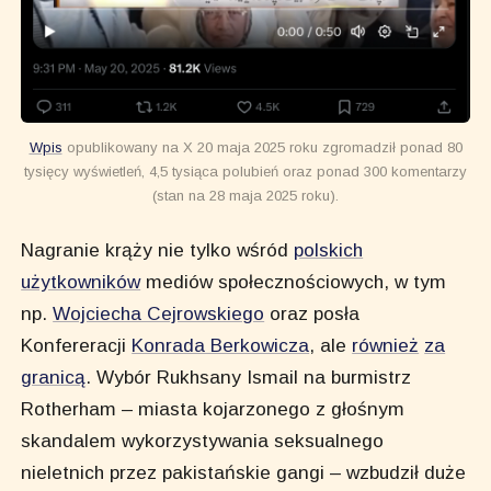
Wpis
opublikowany na X 20 maja 2025 roku zgromadził ponad 80
tysięcy wyświetleń, 4,5 tysiąca polubień oraz ponad 300 komentarzy
(stan na 28 maja 2025 roku).
Nagranie krąży nie tylko wśród
polskich
użytkowników
mediów społecznościowych, w tym
np.
Wojciecha Cejrowskiego
oraz posła
Konfereracji
Konrada Berkowicza
, ale
również
za
granicą
. Wybór Rukhsany Ismail na burmistrz
Rotherham – miasta kojarzonego z głośnym
skandalem wykorzystywania seksualnego
nieletnich przez pakistańskie gangi – wzbudził duże