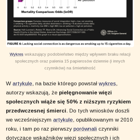
Wykres
wskazujący podobieństwo między wpływem braku relacji
społecznych oraz palenia 15 papierosów dziennie (i innych
czynników) na śmiertelność
W
artykule
, na bazie którego powstał
wykres
,
autorzy wskazują, że
pielęgnowanie więzi
społecznych wiąże się 50% z niższym ryzykiem
przedwczesnej śmierci
. Do tych wniosków doszli
we wcześniejszym
artykule
, opublikowanym w 2010
roku, i tam po raz pierwszy
porównali
czynniki
dotyczące wskaźników więzi społecznych i ich