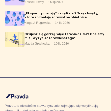
Zespół Pravdy
·
16 lip 2026
„Eksperci polecają” – czyli kto? Trzy chwyty,
które sprzedają zdrowotne obietnice
Kinga J. Rogowska
·
14 lip 2026
Czujesz się gorzej, więc terapia działa? Obalamy
mit „kryzysu ozdrowieńczego”
Magda Grochocka
·
10 lip 2026
Pravda to niezależne stowarzyszenie zajmujące się weryfikacją
informacji i edukacją medialną w Polsce.