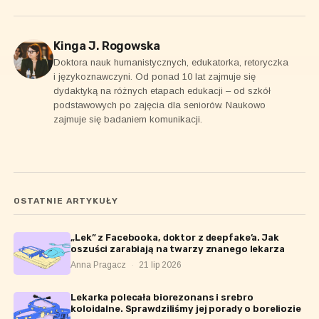
Kinga J. Rogowska
Doktora nauk humanistycznych, edukatorka, retoryczka
i językoznawczyni. Od ponad 10 lat zajmuje się
dydaktyką na różnych etapach edukacji – od szkół
podstawowych po zajęcia dla seniorów. Naukowo
zajmuje się badaniem komunikacji.
OSTATNIE ARTYKUŁY
„Lek” z Facebooka, doktor z deepfake’a. Jak
oszuści zarabiają na twarzy znanego lekarza
Anna Pragacz
·
21 lip 2026
Lekarka polecała biorezonans i srebro
koloidalne. Sprawdziliśmy jej porady o boreliozie