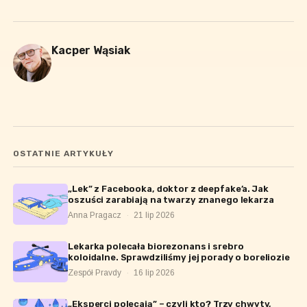
Kacper Wąsiak
OSTATNIE ARTYKUŁY
„Lek” z Facebooka, doktor z deepfake’a. Jak
oszuści zarabiają na twarzy znanego lekarza
Anna Pragacz
·
21 lip 2026
Lekarka polecała biorezonans i srebro
koloidalne. Sprawdziliśmy jej porady o boreliozie
Zespół Pravdy
·
16 lip 2026
„Eksperci polecają” – czyli kto? Trzy chwyty,