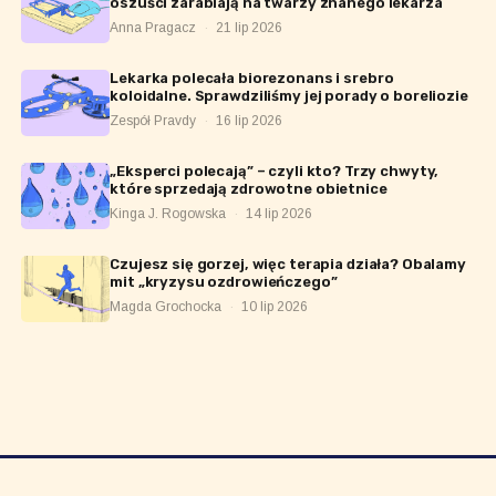
oszuści zarabiają na twarzy znanego lekarza
Anna Pragacz
·
21 lip 2026
Lekarka polecała biorezonans i srebro
koloidalne. Sprawdziliśmy jej porady o boreliozie
Zespół Pravdy
·
16 lip 2026
„Eksperci polecają” – czyli kto? Trzy chwyty,
które sprzedają zdrowotne obietnice
Kinga J. Rogowska
·
14 lip 2026
Czujesz się gorzej, więc terapia działa? Obalamy
mit „kryzysu ozdrowieńczego”
Magda Grochocka
·
10 lip 2026