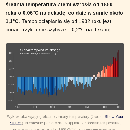
średnia temperatura Ziemi wzrosła od 1850
roku o 0,06°C na dekadę, co daje w sumie około
1,1°C
. Tempo ocieplania się od 1982 roku jest
ponad trzykrotnie szybsze – 0,2°C na dekadę.
Wykres ukazujący globalne zmiany temperatury (źródło:
Show Your
Stripes
). Niebieskie paski oznaczają lata ze średnią temperaturą
niższą niż przeciętna z lat 1961-2010, a czerwone – wyższą.