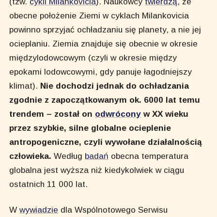
(tzw.
cykli Milankovicia
). Naukowcy
twierdzą
, że
obecne położenie Ziemi w cyklach Milankovicia
powinno sprzyjać ochładzaniu się planety, a nie jej
ocieplaniu. Ziemia znajduje się obecnie w okresie
międzylodowcowym (czyli w okresie między
epokami lodowcowymi, gdy panuje łagodniejszy
klimat).
Nie dochodzi jednak do ochładzania
zgodnie z zapoczątkowanym ok. 6000 lat temu
trendem
– został on
odwrócony
w XX wieku
przez szybkie, silne globalne ocieplenie
antropogeniczne, czyli wywołane działalnością
człowieka.
Według
badań
obecna temperatura
globalna jest wyższa niż kiedykolwiek w ciągu
ostatnich 11 000 lat.
W
wywiadzie
dla Wspólnotowego Serwisu