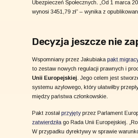
Ubezpieczeń Społecznych. „Od 1 marca 202
wynosi 3451,79 zł” – wynika z opublikowa
Decyzja jeszcze nie za
Wspomniany przez Jakubiaka
pakt migrac
to zestaw nowych regulacji prawnych i pr
Unii Europejskiej
. Jego celem jest stwor
systemu azylowego, który ułatwiłby przepł
między państwa członkowskie.
Pakt został
przyjęty
przez Parlament Europ
zatwierdziła
go Rada Unii Europejskiej. „R
W przypadku dyrektywy w sprawie warunk