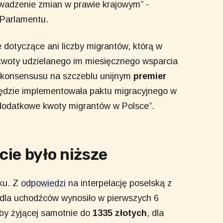
wadzenie zmian w prawie krajowym” -
Parlamentu.
 dotyczące ani liczby migrantów, którą w
 kwoty udzielanego im miesięcznego wsparcia
a konsensusu na szczeblu unijnym
premier
 będzie implementowała paktu migracyjnego w
 dodatkowe kwoty migrantów w Polsce”.
ie było niższe
ku. Z
odpowiedzi
na interpelację poselską z
 dla uchodźców wynosiło w pierwszych 6
oby żyjącej samotnie do
1335 złotych
, dla