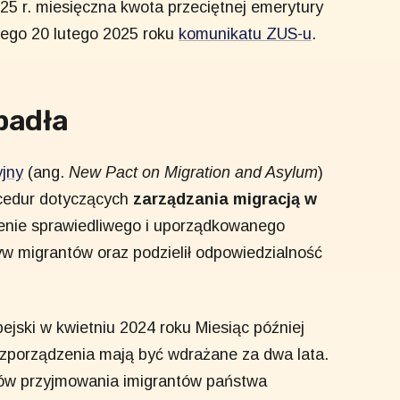
5 r. miesięczna kwota przeciętnej emerytury
nego 20 lutego 2025 roku
komunikatu ZUS-u
.
padła
yjny
(ang.
New Pact on Migration and Asylum
)
ocedur dotyczących
zarządzania migracją
w
zenie sprawiedliwego i uporządkowanego
yw migrantów oraz podzielił odpowiedzialność
ejski
w kwietniu 2024 roku Miesiąc później
ozporządzenia mają być wdrażane za dwa lata.
ów przyjmowania imigrantów państwa