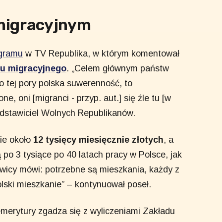
migracyjnym
gramu
w TV Republika, w którym komentował
u migracyjnego
. „Celem głównym państw
o tej pory polska suwerenność, to
, oni [migranci - przyp. aut.] się źle tu [w
rzedstawiciel Wolnych Republikanów.
ie około
12 tysięcy miesięcznie złotych
, a
po 3 tysiące po 40 latach pracy w Polsce, jak
ewicy mówi: potrzebne są mieszkania, każdy z
lski mieszkanie” – kontynuował poseł.
emerytury zgadza się z wyliczeniami Zakładu