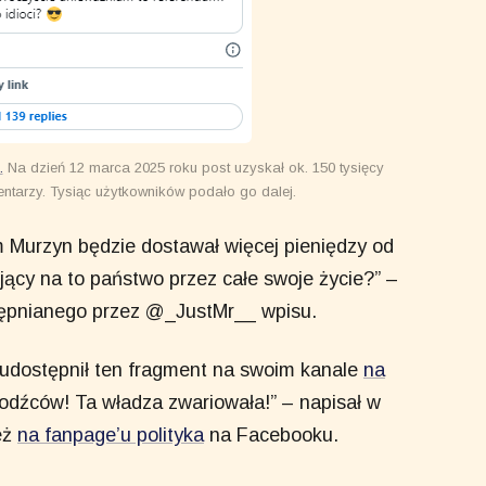
.
Na dzień 12 marca 2025 roku post uzyskał ok. 150 tysięcy
mentarzy. Tysiąc użytkowników podało go dalej.
 Murzyn będzie dostawał więcej pieniędzy od
jący na to państwo przez całe swoje życie?” –
tępnianego przez @_JustMr__ wpisu.
udostępnił ten fragment na swoim kanale
na
chodźców! Ta władza zwariowała!” – napisał w
eż
na fanpage’u polityka
na Facebooku.