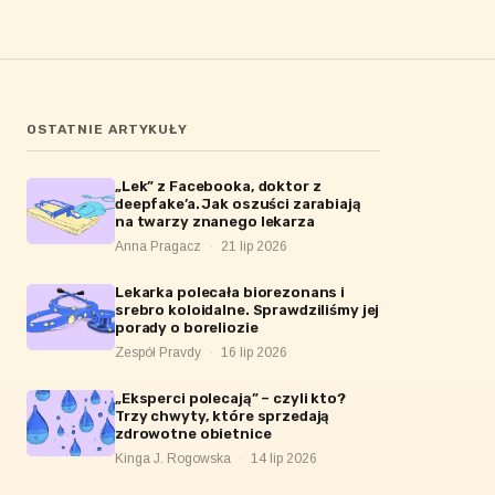
OSTATNIE ARTYKUŁY
„Lek” z Facebooka, doktor z
deepfake’a. Jak oszuści zarabiają
na twarzy znanego lekarza
Anna Pragacz
·
21 lip 2026
Lekarka polecała biorezonans i
srebro koloidalne. Sprawdziliśmy jej
porady o boreliozie
Zespół Pravdy
·
16 lip 2026
„Eksperci polecają” – czyli kto?
Trzy chwyty, które sprzedają
zdrowotne obietnice
Kinga J. Rogowska
·
14 lip 2026