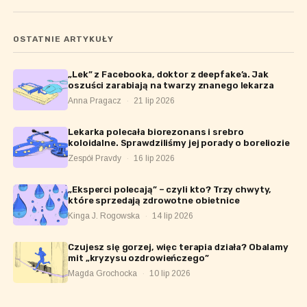
OSTATNIE ARTYKUŁY
„Lek” z Facebooka, doktor z deepfake’a. Jak
oszuści zarabiają na twarzy znanego lekarza
Anna Pragacz
·
21 lip 2026
Lekarka polecała biorezonans i srebro
koloidalne. Sprawdziliśmy jej porady o boreliozie
Zespół Pravdy
·
16 lip 2026
„Eksperci polecają” – czyli kto? Trzy chwyty,
które sprzedają zdrowotne obietnice
Kinga J. Rogowska
·
14 lip 2026
Czujesz się gorzej, więc terapia działa? Obalamy
mit „kryzysu ozdrowieńczego”
Magda Grochocka
·
10 lip 2026