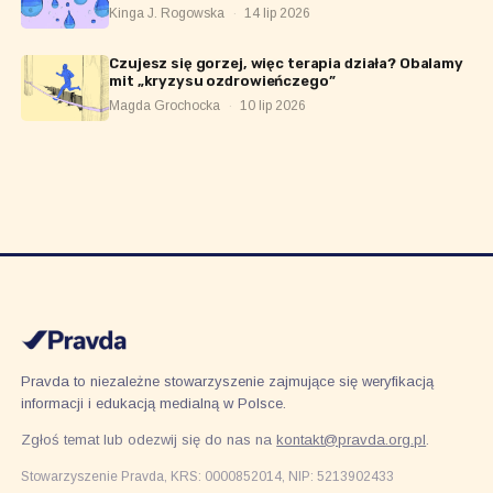
Kinga J. Rogowska
·
14 lip 2026
Czujesz się gorzej, więc terapia działa? Obalamy
mit „kryzysu ozdrowieńczego”
Magda Grochocka
·
10 lip 2026
Pravda to niezależne stowarzyszenie zajmujące się weryfikacją
informacji i edukacją medialną w Polsce.
Zgłoś temat lub odezwij się do nas na
kontakt@pravda.org.pl
.
Stowarzyszenie Pravda, KRS: 0000852014, NIP: 5213902433