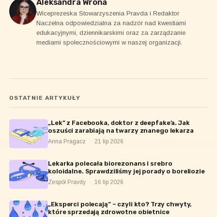
Aleksandra Wrona
Wiceprezeska Stowarzyszenia Pravda i Redaktor
Naczelna odpowiedzialna za nadzór nad kwestiami
edukacyjnymi, dziennikarskimi oraz za zarządzanie
mediami społecznościowymi w naszej organizacji.
OSTATNIE ARTYKUŁY
„Lek” z Facebooka, doktor z deepfake’a. Jak
oszuści zarabiają na twarzy znanego lekarza
Anna Pragacz
·
21 lip 2026
Lekarka polecała biorezonans i srebro
koloidalne. Sprawdziliśmy jej porady o boreliozie
Zespół Pravdy
·
16 lip 2026
„Eksperci polecają” – czyli kto? Trzy chwyty,
które sprzedają zdrowotne obietnice