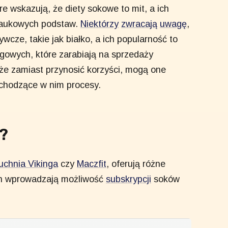
óre wskazują, że diety sokowe to mit, a ich
naukowych podstaw.
Niektórzy
zwracają
uwagę
,
wcze, takie jak białko, a ich popularność to
ngowych, które zarabiają na sprzedaży
 że zamiast przynosić korzyści, mogą one
achodzące w nim procesy.
a?
uchnia Vikinga
czy
Maczfit
, oferują różne
ich wprowadzają możliwość
subskrypcji
soków