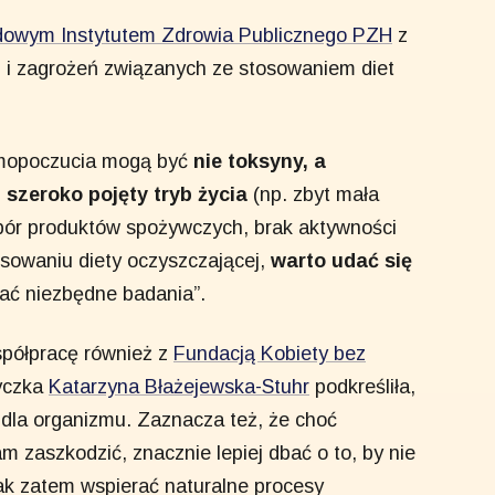
dowym Instytutem Zdrowia Publicznego PZH
z
 i zagrożeń związanych ze stosowaniem diet
amopoczucia mogą być
nie toksyny, a
szeroko pojęty tryb życia
(np. zbyt mała
ybór produktów spożywczych, brak aktywności
osowaniu diety oczyszczającej,
warto udać się
ać niezbędne badania”.
spółpracę również z
Fundacją Kobiety bez
tyczka
Katarzyna Błażejewska-Stuhr
podkreśliła,
 dla organizmu. Zaznacza też, że choć
 zaszkodzić, znacznie lepiej dbać o to, by nie
k zatem wspierać naturalne procesy