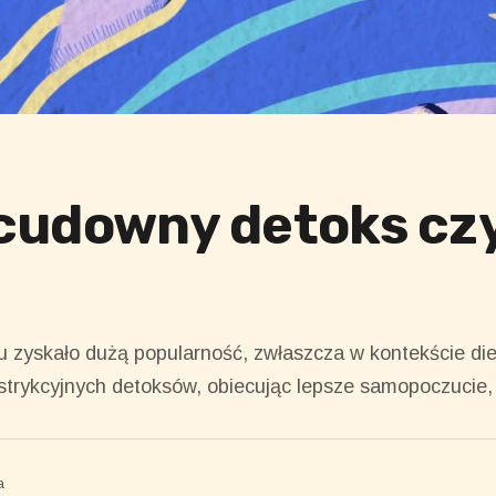
 cudowny detoks cz
 zyskało dużą popularność, zwłaszcza w kontekście diet
strykcyjnych detoksów, obiecując lepsze samopoczucie, u
a