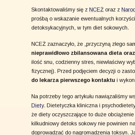
Skontaktowaliśmy się z
NCEŻ
oraz z
Naro
prośbą o wskazanie ewentualnych korzyści
detoksykacyjnych, w tym diet sokowych.
NCEŻ zaznaczyło, że „przyczyną złego s
nieprawidłowo zbilansowana dieta oraz 
ilość snu, codzienny stres, niewłaściwy w
fizycznej). Przed podjęciem decyzji o zast
do lekarza pierwszego kontaktu
i wykon
Na potrzeby tego artykułu nawiązaliśmy w
Diety
. Dietetyczka kliniczna i psychodiete
że diety oczyszczające to duże obciążenie
kilkudniowy detoks sokowy nie powinien nam
doprowadzać do nagromadzenia toksyn. Ja