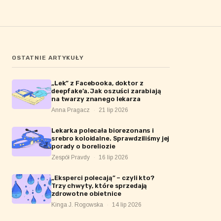
OSTATNIE ARTYKUŁY
„Lek” z Facebooka, doktor z
deepfake’a. Jak oszuści zarabiają
na twarzy znanego lekarza
Anna Pragacz
·
21 lip 2026
Lekarka polecała biorezonans i
srebro koloidalne. Sprawdziliśmy jej
porady o boreliozie
Zespół Pravdy
·
16 lip 2026
„Eksperci polecają” – czyli kto?
Trzy chwyty, które sprzedają
zdrowotne obietnice
Kinga J. Rogowska
·
14 lip 2026