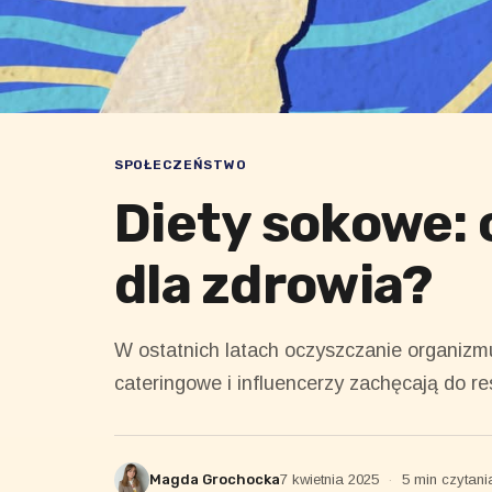
SPOŁECZEŃSTWO
Diety sokowe:
dla zdrowia?
W ostatnich latach oczyszczanie organizmu
cateringowe i influencerzy zachęcają do re
Magda Grochocka
7 kwietnia 2025
·
5 min czytani