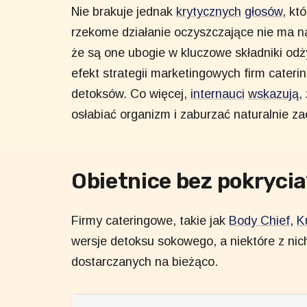
Nie brakuje jednak
krytycznych
głosów
, kt
rzekome działanie oczyszczające nie ma 
że są one ubogie w kluczowe składniki odży
efekt strategii marketingowych firm cateri
detoksów. Co więcej,
internauci
wskazują
,
osłabiać organizm i zaburzać naturalnie z
Obietnice bez pokryci
Firmy cateringowe, takie jak
Body Chief
,
K
wersje detoksu sokowego, a niektóre z n
dostarczanych na bieżąco.