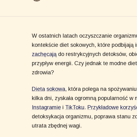
W ostatnich latach oczyszczanie organizm
kontekście diet sokowych, które podbijają 
zachęcają
do restrykcyjnych detoksów, obi
przypływ energii. Czy jednak te modne diety
zdrowia?
Dieta
sokowa
, która polega na spożywan
kilka dni, zyskała ogromną popularność w
Instagramie
i
TikToku
.
Przykładowe
korzyś
detoksykacja organizmu, poprawa stanu z
utrata zbędnej wagi.