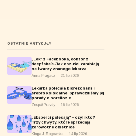
OSTATNIE ARTYKUŁY
„Lek” z Facebooka, doktor z
deepfake’a. Jak oszuści zarabiają
na twarzy znanego lekarza
Anna Pragacz
·
21 lip 2026
Lekarka polecała biorezonans i
srebro koloidalne. Sprawdziliśmy jej
porady o boreliozie
Zespół Pravdy
·
16 lip 2026
„Eksperci polecają” – czyli kto?
Trzy chwyty, które sprzedają
zdrowotne obietnice
Kinga J. Rogowska
·
14 lip 2026