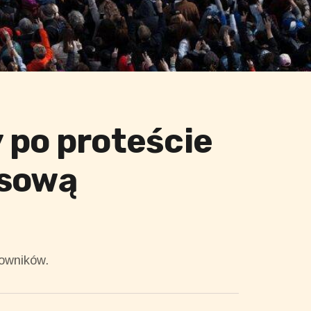
 po proteście
usową
kowników.