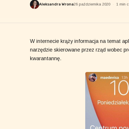
Aleksandra Wrona
26 października 2020
·
1 min c
W internecie krąży informacja na temat a
narzędzie skierowane przez rząd wobec p
kwarantannę.