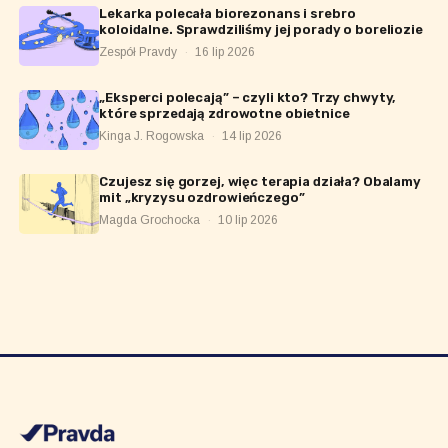
Lekarka polecała biorezonans i srebro
koloidalne. Sprawdziliśmy jej porady o boreliozie
Zespół Pravdy
·
16 lip 2026
„Eksperci polecają” – czyli kto? Trzy chwyty,
które sprzedają zdrowotne obietnice
Kinga J. Rogowska
·
14 lip 2026
Czujesz się gorzej, więc terapia działa? Obalamy
mit „kryzysu ozdrowieńczego”
Magda Grochocka
·
10 lip 2026