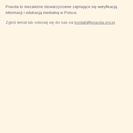
Pravda to niezależne stowarzyszenie zajmujące się weryfikacją
informacji i edukacją medialną w Polsce.
Zgłoś temat lub odezwij się do nas na
kontakt@pravda.org.pl
.
Stowarzyszenie Pravda, KRS: 0000852014, NIP: 5213902433
Obserwuj nas w mediach
społecznościowych, żeby być na
bieżąco.
Stowarzyszenie
Artykuły
Nasz wpływ
Kontakt