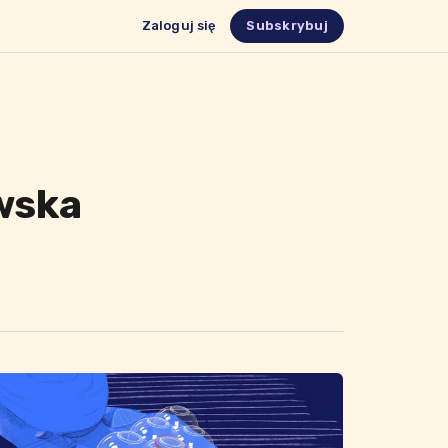
Zaloguj się
Subskrybuj
wska