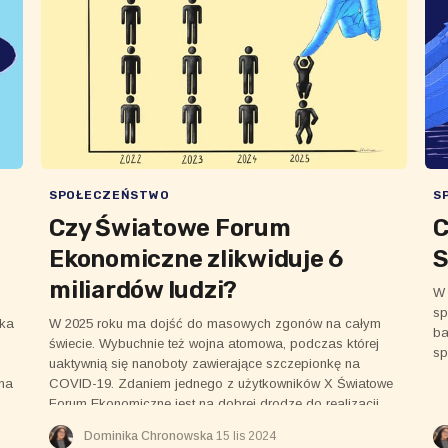
SPOŁECZEŃSTWO
S
Czy Światowe Forum
C
Ekonomiczne zlikwiduje 6
miliardów ludzi?
W 
sp
ska
W 2025 roku ma dojść do masowych zgonów na całym
ba
świecie. Wybuchnie też wojna atomowa, podczas której
sp
uaktywnią się nanoboty zawierające szczepionkę na
 na
COVID-19. Zdaniem jednego z użytkowników X Światowe
Forum Ekonomiczne jest na dobrej drodze do realizacji
swojego makiawelicznego planu.
Dominika Chronowska
15 lis 2024