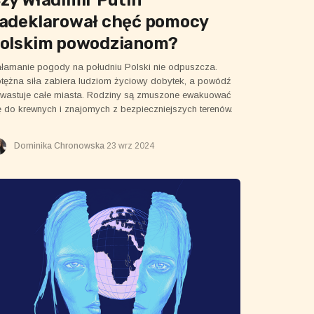
adeklarował chęć pomocy
olskim powodzianom?
łamanie pogody na południu Polski nie odpuszcza.
tężna siła zabiera ludziom życiowy dobytek, a powódź
wastuje całe miasta. Rodziny są zmuszone ewakuować
ę do krewnych i znajomych z bezpieczniejszych terenów.
Dominika Chronowska
23 wrz 2024