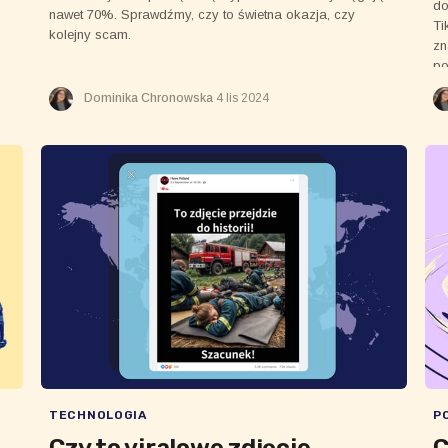
do
nawet 70%. Sprawdźmy, czy to świetna okazja, czy
Ti
kolejny scam.
zn
po
Go
Dominika Chronowska
4 lis 2024
TECHNOLOGIA
P
Czy to viralowe zdjęcie
C