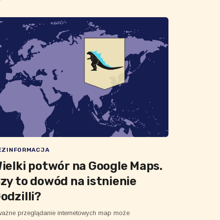
EZINFORMACJA
ielki potwór na Google Maps.
zy to dowód na istnienie
odzilli?
ażne przeglądanie internetowych map może