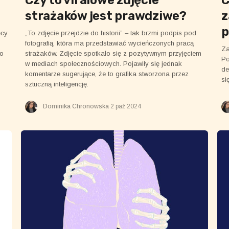
strażaków jest prawdziwe?
z
p
ęcy
„To zdjęcie przejdzie do historii” – tak brzmi podpis pod
fotografią, która ma przedstawiać wycieńczonych pracą
Za
go
strażaków. Zdjęcie spotkało się z pozytywnym przyjęciem
Po
w mediach społecznościowych. Pojawiły się jednak
de
komentarze sugerujące, że to grafika stworzona przez
si
sztuczną inteligencję.
Dominika Chronowska
2 paź 2024