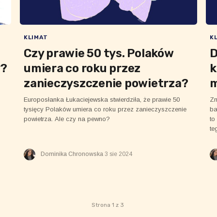
KLIMAT
K
Czy prawie 50 tys. Polaków
D
y?
umiera co roku przez
k
zanieczyszczenie powietrza?
m
Europosłanka Łukaciejewska stwierdziła, że prawie 50
Zm
tysięcy Polaków umiera co roku przez zanieczyszczenie
ba
powietrza. Ale czy na pewno?
to
te
Dominika Chronowska
3 sie 2024
Strona 1 z 3