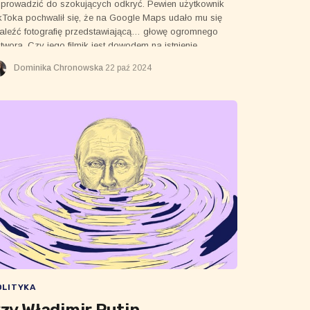
prowadzić do szokujących odkryć. Pewien użytkownik
kToka pochwalił się, że na Google Maps udało mu się
aleźć fotografię przedstawiającą… głowę ogromnego
twora. Czy jego filmik jest dowodem na istnienie
dzilli?
Dominika Chronowska
22 paź 2024
OLITYKA
zy Władimir Putin