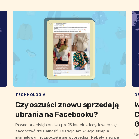
TECHNOLOGIA
D
Czy oszuści znowu sprzedają
W
ubrania na Facebooku?
C
G
Pewne przedsiębiorstwo po 25 latach zdecydowało się
zakończyć działalność. Dlatego też w jego sklepie
Uw
internetowym rozpoczęła się wyprzedaż. Rabaty sięgają