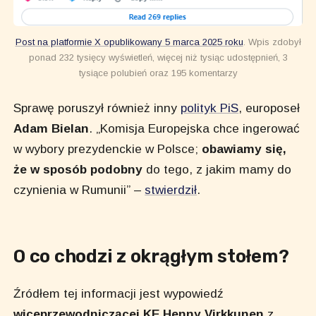
Post na platformie X opublikowany 5 marca 2025 roku
. Wpis zdobył
ponad 232 tysięcy wyświetleń, więcej niż tysiąc udostępnień, 3
tysiące polubień oraz 195 komentarzy
Sprawę poruszył również inny
polityk PiS
, europoseł
Adam Bielan
. „Komisja Europejska chce ingerować
w wybory prezydenckie w Polsce;
obawiamy się,
że w sposób podobny
do tego, z jakim mamy do
czynienia w Rumunii” –
stwierdził
.
O co chodzi z okrągłym stołem?
Źródłem tej informacji jest wypowiedź
wiceprzewodniczącej KE Henny Virkkunen
z