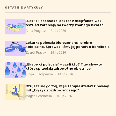
OSTATNIE ARTYKUŁY
„Lek” z Facebooka, doktor z deepfake’a. Jak
oszuści zarabiają na twarzy znanego lekarza
Anna Pragacz
·
21 lip 2026
Lekarka polecała biorezonans i srebro
koloidalne. Sprawdziliśmy jej porady o boreliozie
Zespół Pravdy
·
16 lip 2026
„Eksperci polecają” – czyli kto? Trzy chwyty,
które sprzedają zdrowotne obietnice
Kinga J. Rogowska
·
14 lip 2026
Czujesz się gorzej, więc terapia działa? Obalamy
mit „kryzysu ozdrowieńczego”
Magda Grochocka
·
10 lip 2026