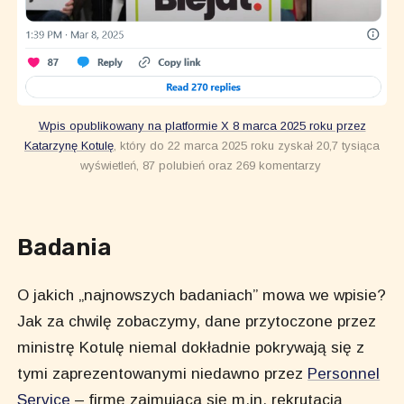
Wpis opublikowany na platformie X 8 marca 2025 roku przez
Katarzynę Kotulę
, który do 22 marca 2025 roku zyskał 20,7 tysiąca
wyświetleń, 87 polubień oraz 269 komentarzy
Badania
O jakich „najnowszych badaniach” mowa we wpisie?
Jak za chwilę zobaczymy, dane przytoczone przez
ministrę Kotulę niemal dokładnie pokrywają się z
tymi zaprezentowanymi niedawno przez
Personnel
Service
– firmę zajmująca się m.in. rekrutacją