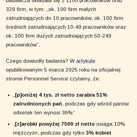
badawcza składała się z 1100 pracowników oraz
329 firm, w tym: „ok. 100 firm małych
zatrudniających do 10 pracowników, ok. 100 firm
średnich zatrudniających 10-49 pracowników oraz
ok. 100 firm dużych zatrudniających 50-249
pracowników”.
Czego dowiodły badania? W
artykule
opublikowanym 5 marca 2025 roku na oficjalnej
stronie Personnel Service czytamy, że:
„
[p]oniżej 4 tys. zł netto zarabia 51%
zatrudnionych pań
, podczas gdy wśród panów
odsetek ten wynosi 36%”
„
[z]arobki powyżej 7500 zł netto
osiąga 10%
mężczyzn, podczas gdy tylko
3% kobiet