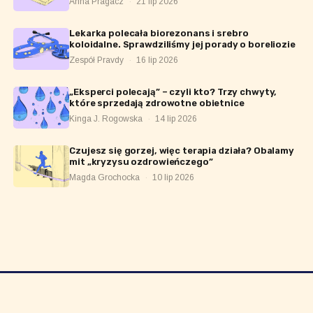
Anna Pragacz
·
21 lip 2026
Lekarka polecała biorezonans i srebro
koloidalne. Sprawdziliśmy jej porady o boreliozie
Zespół Pravdy
·
16 lip 2026
„Eksperci polecają” – czyli kto? Trzy chwyty,
które sprzedają zdrowotne obietnice
Kinga J. Rogowska
·
14 lip 2026
Czujesz się gorzej, więc terapia działa? Obalamy
mit „kryzysu ozdrowieńczego”
Magda Grochocka
·
10 lip 2026