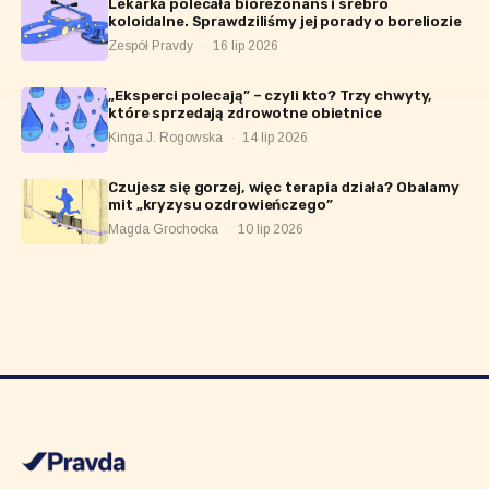
Lekarka polecała biorezonans i srebro
koloidalne. Sprawdziliśmy jej porady o boreliozie
Zespół Pravdy
·
16 lip 2026
„Eksperci polecają” – czyli kto? Trzy chwyty,
które sprzedają zdrowotne obietnice
Kinga J. Rogowska
·
14 lip 2026
Czujesz się gorzej, więc terapia działa? Obalamy
mit „kryzysu ozdrowieńczego”
Magda Grochocka
·
10 lip 2026