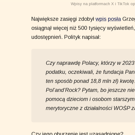
Wpisy na platformach X i TikTok op
Największe zasięgi zdobył
wpis
posła
Grzeg
osiągnął więcej niż 500 tysięcy wyświetleń,
udostępnień. Polityk napisał:
Czy naprawdę Polacy, którzy w 2023
podatku, oczekiwali, że fundacja P
ten sposób ponad 18,8 mln zł) kwotę
Pol’and’Rock? Pytam, bo jeszcze ni
pomocą dzieciom i osobom starszym
merytoryczne z działalności WOŚP za
Czy jego oburzenie jest uzasadnione?