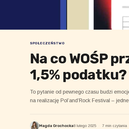
SPOŁECZEŃSTWO
Na co WOŚP pr
1,5% podatku
To pytanie od pewnego czasu budzi emocje
na realizację Pol’and’Rock Festival – jed
Magda Grochocka
8 lutego 2025
·
7 min czytania