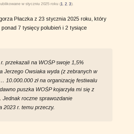
ublikowane w styczniu 2025 roku (
1
,
2
,
3
).
orza Płaczka z 23 stycznia 2025 roku, który
 ponad 7 tysięcy polubień i 2 tysiące
 r. przekazali na WOŚP swoje 1,5%
ana Jerzego Owsiaka wyda (z zebranych w
… 10.000.000 zł na organizację festiwalu
edawno puszka WOŚP kojarzyła mi się z
. Jednak roczne sprawozdanie
 2023 r. temu przeczy.