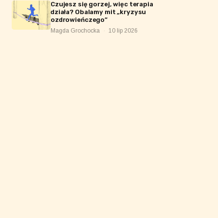
Czujesz się gorzej, więc terapia
działa? Obalamy mit „kryzysu
ozdrowieńczego”
Magda Grochocka
·
10 lip 2026