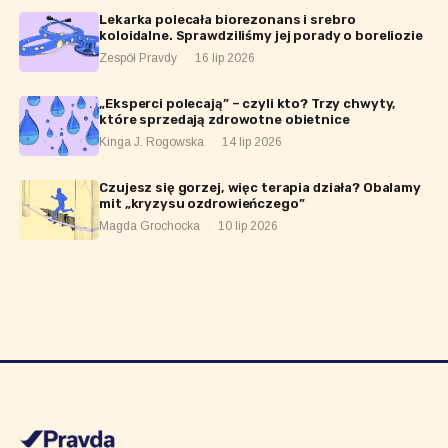
Lekarka polecała biorezonans i srebro
koloidalne. Sprawdziliśmy jej porady o boreliozie
Zespół Pravdy
·
16 lip 2026
„Eksperci polecają” – czyli kto? Trzy chwyty,
które sprzedają zdrowotne obietnice
Kinga J. Rogowska
·
14 lip 2026
Czujesz się gorzej, więc terapia działa? Obalamy
mit „kryzysu ozdrowieńczego”
Magda Grochocka
·
10 lip 2026