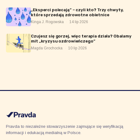
„Eksperci polecają” – czyli kto? Trzy chwyty,
które sprzedają zdrowotne obietnice
Kinga J. Rogowska
·
14 lip 2026
Czujesz się gorzej, więc terapia działa? Obalamy
mit „kryzysu ozdrowieńczego”
Magda Grochocka
·
10 lip 2026
Pravda to niezależne stowarzyszenie zajmujące się weryfikacją
informacji i edukacją medialną w Polsce.