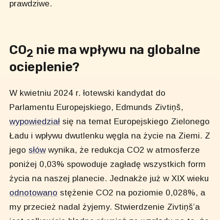
prawdziwe.
CO
nie ma wpływu na globalne
2
ocieplenie?
W kwietniu 2024 r. łotewski kandydat do
Parlamentu Europejskiego, Edmunds Zivtiņš,
wypowiedział
się na temat Europejskiego Zielonego
Ładu i wpływu dwutlenku węgla na życie na Ziemi. Z
jego
słów
wynika, że redukcja CO2 w atmosferze
poniżej 0,03% spowoduje zagładę wszystkich form
życia na naszej planecie. Jednakże już w XIX wieku
odnotowano
stężenie CO2 na poziomie 0,028%, a
my przecież nadal żyjemy. Stwierdzenie Zivtiņš’a