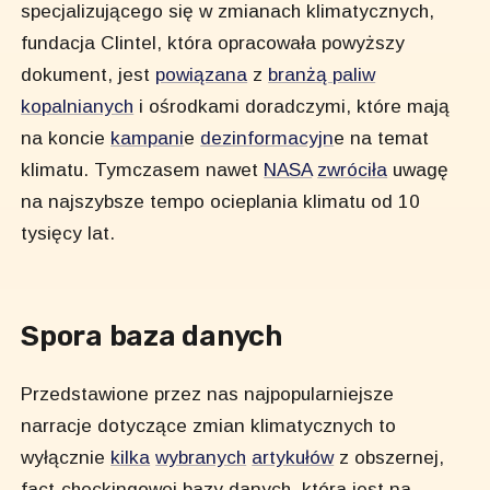
specjalizującego się w zmianach klimatycznych,
fundacja Clintel, która opracowała powyższy
dokument, jest
powiązana
z
branżą paliw
kopalnianych
i ośrodkami doradczymi, które mają
na koncie
kampani
e
dezinformacyjn
e na temat
klimatu. Tymczasem nawet
NASA
zwróciła
uwagę
na najszybsze tempo ocieplania klimatu od 10
tysięcy lat.
Spora baza danych
Przedstawione przez nas najpopularniejsze
narracje dotyczące zmian klimatycznych to
wyłącznie
kilka
wybranych
artykułów
z obszernej,
fact-checkingowej bazy danych, która jest na