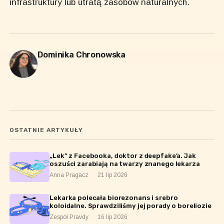
infrastruktury lub utratą zasobów naturalnych.
Dominika Chronowska
OSTATNIE ARTYKUŁY
„Lek” z Facebooka, doktor z deepfake’a. Jak
oszuści zarabiają na twarzy znanego lekarza
Anna Pragacz
·
21 lip 2026
Lekarka polecała biorezonans i srebro
koloidalne. Sprawdziliśmy jej porady o boreliozie
Zespół Pravdy
·
16 lip 2026