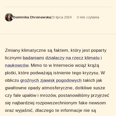
Dominika Chronowska
23 lipca 2024
·
3 min czytania
Zmiany klimatyczne są faktem, który jest poparty
licznymi
badaniami
działaczy na rzecz klimatu
i
naukowców
. Mimo to w Internecie wciąż krążą
plotki, które podważają istnienie tego kryzysu. W
obliczu
groźnych zjawisk pogodowych
takich jak
gwałtowne opady atmosferyczne, dotkliwe susze
czy fale upałów i mrozów, postanowiliśmy przyjrzeć
się najbardziej rozpowszechnionym fake newsom
oraz wyjaśnić, dlaczego te informacje nie są