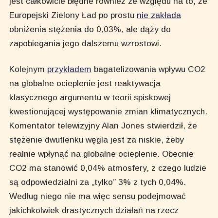
jest całkowicie błędne również ze względu na to, że
Europejski Zielony Ład po prostu
nie zakłada
obniżenia stężenia do 0,03%, ale dąży do
zapobiegania jego dalszemu wzrostowi.
Kolejnym
przykładem
bagatelizowania wpływu CO2
na globalne ocieplenie jest reaktywacja
klasycznego argumentu w teorii spiskowej
kwestionującej występowanie zmian klimatycznych.
Komentator telewizyjny Alan Jones stwierdził, że
stężenie dwutlenku węgla jest za niskie, żeby
realnie wpłynąć na globalne ocieplenie. Obecnie
CO2 ma stanowić 0,04% atmosfery, z czego ludzie
są odpowiedzialni za „tylko” 3% z tych 0,04%.
Według niego nie ma więc sensu podejmować
jakichkolwiek drastycznych działań na rzecz