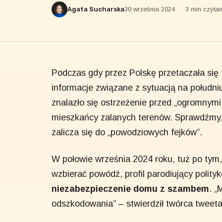
Agata Sucharska
30 września 2024
·
3 min czytan
Podczas gdy przez Polskę przetaczała się 
informacje związane z sytuacją na południ
znalazło się ostrzeżenie przed „ogromnymi
mieszkańcy zalanych terenów. Sprawdźmy, 
zalicza się do „powodziowych fejków”.
W połowie września 2024 roku, tuż po tym,
wzbierać powódź, profil parodiujący polit
niezabezpieczenie domu z szambem
. 
odszkodowania” – stwierdził twórca tweeta