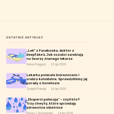
OSTATNIE ARTYKUŁY
„Lek” z Facebooka, doktor z
deepfake’a. Jak oszuści zarabiają
na twarzy znanego lekarza
Anna Pragacz
·
21 lip 2026
Lekarka polecała biorezonans i
srebro koloidalne. Sprawdziliśmy jej
porady o boreliozie
Zespół Pravdy
·
16 lip 2026
„Eksperci polecają” – czyli kto?
Trzy chwyty, które sprzedają
zdrowotne obietnice
Kinga J. Rogowska
·
14 lip 2026