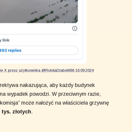
mie X przez użytkownika @RokitaDiabel666 16.09.2024
 dyrektywa nakazująca, aby każdy budynek
na wypadek powodzi. W przeciwnym razie,
na komisja” może nałożyć na właściciela grzywnę
 tys. złotych
.