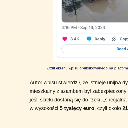
Zrzut ekranu wpisu opublikowanego na platfor
Autor wpisu stwierdził, że istnieje unijna
mieszkalny z szambem był zabezpieczony 
jeśli ścieki dostaną się do rzeki, „specjal
w wysokości
5 tysięcy euro
, czyli około
21