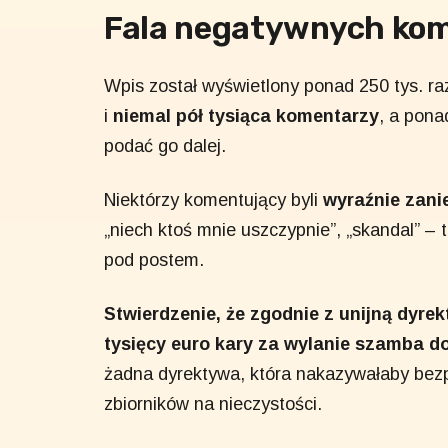
Fala negatywnych ko
Wpis został wyświetlony ponad 250 tys. raz
i
niemal pół tysiąca komentarzy
, a pona
podać go dalej.
Niektórzy komentujący byli
wyraźnie zani
„niech ktoś mnie uszczypnie”, „skandal” – t
pod postem.
Stwierdzenie, że zgodnie z unijną dyr
tysięcy euro kary za wylanie szamba do 
żadna dyrektywa, która nakazywałaby be
zbiorników na nieczystości.