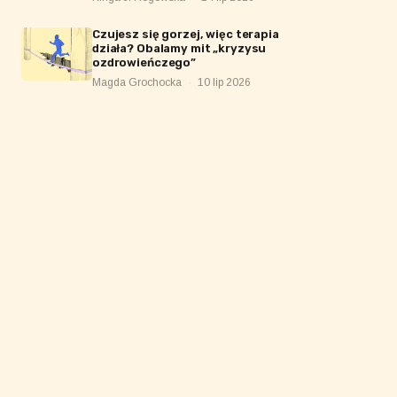
Czujesz się gorzej, więc terapia
działa? Obalamy mit „kryzysu
ozdrowieńczego”
Magda Grochocka
·
10 lip 2026