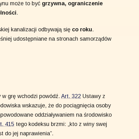
zynu może to być
grzywna, ograniczenie
lności
.
iej kanalizacji odbywają się
co roku
.
eśniej udostępniane na stronach samorządów
y w grę wchodzi powódź.
Art. 322
Ustawy z
odowiska
wskazuje, że do pociągnięcia osoby
y spowodowane oddziaływaniem na środowisko
t. 415
tego kodeksu brzmi: „kto z winy swej
 do jej naprawienia”.