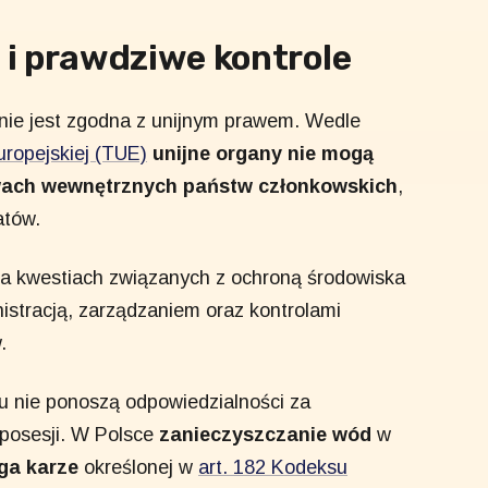
i prawdziwe kontrole
nie jest zgodna z unijnym prawem. Wedle
uropejskiej (TUE)
unijne organy nie mogą
wach wewnętrznych państw członkowskich
,
atów.
 na kwestiach związanych z ochroną środowiska
stracją, zarządzaniem oraz kontrolami
.
u nie ponoszą odpowiedzialności za
 posesji. W Polsce
zanieczyszczanie wód
w
ga karze
określonej w
art. 182 Kodeksu