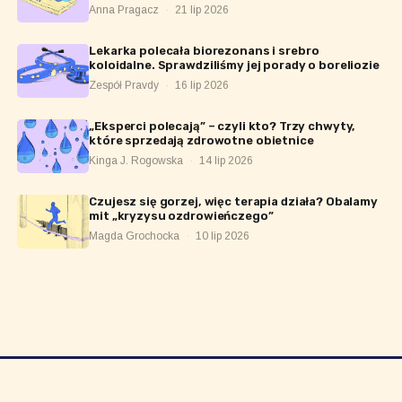
Anna Pragacz
·
21 lip 2026
Lekarka polecała biorezonans i srebro
koloidalne. Sprawdziliśmy jej porady o boreliozie
Zespół Pravdy
·
16 lip 2026
„Eksperci polecają” – czyli kto? Trzy chwyty,
które sprzedają zdrowotne obietnice
Kinga J. Rogowska
·
14 lip 2026
Czujesz się gorzej, więc terapia działa? Obalamy
mit „kryzysu ozdrowieńczego”
Magda Grochocka
·
10 lip 2026