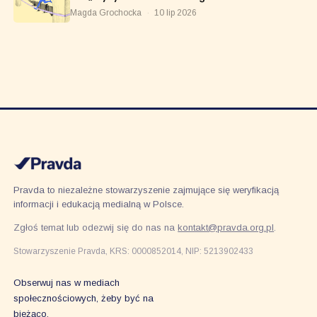
Magda Grochocka
·
10 lip 2026
Pravda to niezależne stowarzyszenie zajmujące się weryfikacją
informacji i edukacją medialną w Polsce.
Zgłoś temat lub odezwij się do nas na
kontakt@pravda.org.pl
.
Stowarzyszenie Pravda, KRS: 0000852014, NIP: 5213902433
Obserwuj nas w mediach
społecznościowych, żeby być na
bieżąco.