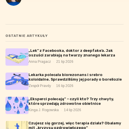
OSTATNIE ARTYKUŁY
„Lek” z Facebooka, doktor z deepfake’a. Jak
oszuści zarabiają na twarzy znanego lekarza
Anna Pragacz
·
21 lip 2026
Lekarka polecała biorezonans i srebro
koloidalne. Sprawdziliśmy jej porady o boreliozie
Zespół Pravdy
·
16 lip 2026
„Eksperci polecają” – czyli kto? Trzy chwyty,
które sprzedają zdrowotne obietnice
Kinga J. Rogowska
·
14 lip 2026
Czujesz się gorzej, więc terapia działa? Obalamy
mit „kryzysu ozdrowieńczego”