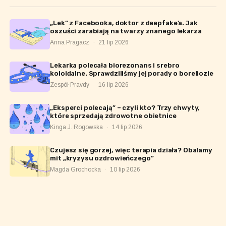
„Lek” z Facebooka, doktor z deepfake’a. Jak
oszuści zarabiają na twarzy znanego lekarza
Anna Pragacz
·
21 lip 2026
Lekarka polecała biorezonans i srebro
koloidalne. Sprawdziliśmy jej porady o boreliozie
Zespół Pravdy
·
16 lip 2026
„Eksperci polecają” – czyli kto? Trzy chwyty,
które sprzedają zdrowotne obietnice
Kinga J. Rogowska
·
14 lip 2026
Czujesz się gorzej, więc terapia działa? Obalamy
mit „kryzysu ozdrowieńczego”
Magda Grochocka
·
10 lip 2026