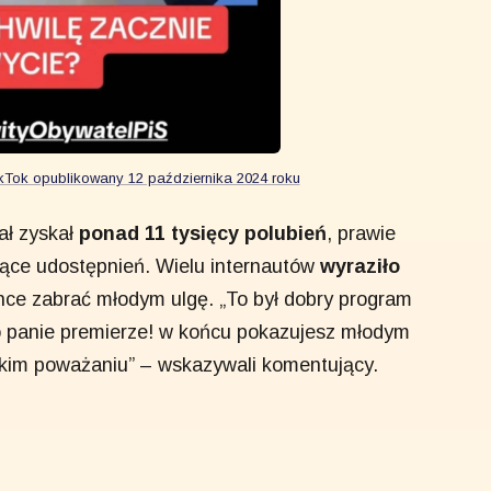
ikTok opublikowany 12 października 2024 roku
ał zyskał
ponad 11 tysięcy polubień
, prawie
iące udostępnień. Wielu internautów
wyraziło
hce zabrać młodym ulgę. „To był dobry program
o panie premierze! w końcu pokazujesz młodym
bokim poważaniu” – wskazywali komentujący.