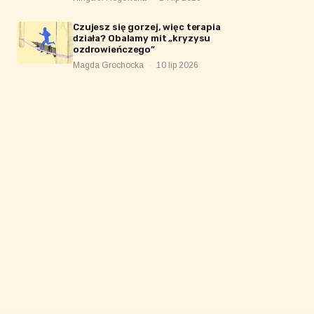
Czujesz się gorzej, więc terapia
działa? Obalamy mit „kryzysu
ozdrowieńczego”
Magda Grochocka
·
10 lip 2026