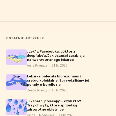
OSTATNIE ARTYKUŁY
„Lek” z Facebooka, doktor z
deepfake’a. Jak oszuści zarabiają
na twarzy znanego lekarza
Anna Pragacz
·
21 lip 2026
Lekarka polecała biorezonans i
srebro koloidalne. Sprawdziliśmy jej
porady o boreliozie
Zespół Pravdy
·
16 lip 2026
„Eksperci polecają” – czyli kto?
Trzy chwyty, które sprzedają
zdrowotne obietnice
Kinga J. Rogowska
·
14 lip 2026