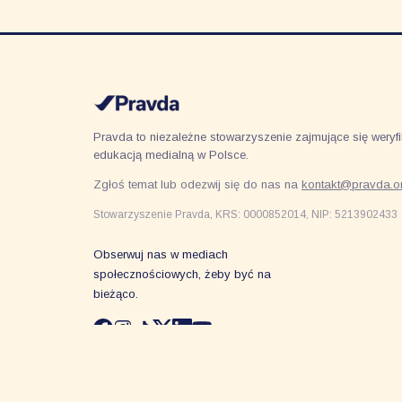
Pravda to niezależne stowarzyszenie zajmujące się weryfik
edukacją medialną w Polsce.
Zgłoś temat lub odezwij się do nas na
kontakt@pravda.or
Stowarzyszenie Pravda, KRS: 0000852014, NIP: 5213902433
Obserwuj nas w mediach
społecznościowych, żeby być na
bieżąco.
© 2026 Stowarzyszenie Pravda