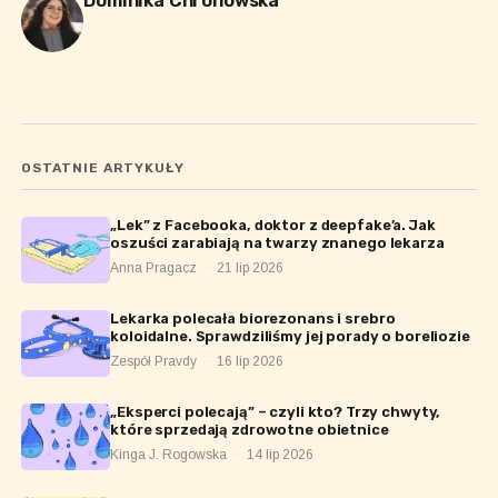
Dominika Chronowska
OSTATNIE ARTYKUŁY
„Lek” z Facebooka, doktor z deepfake’a. Jak
oszuści zarabiają na twarzy znanego lekarza
Anna Pragacz
·
21 lip 2026
Lekarka polecała biorezonans i srebro
koloidalne. Sprawdziliśmy jej porady o boreliozie
Zespół Pravdy
·
16 lip 2026
„Eksperci polecają” – czyli kto? Trzy chwyty,
które sprzedają zdrowotne obietnice
Kinga J. Rogowska
·
14 lip 2026