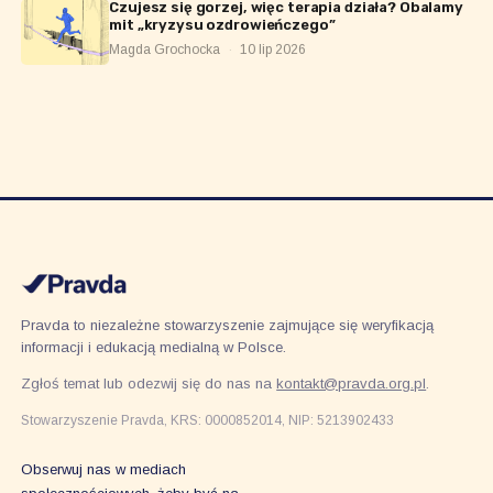
Czujesz się gorzej, więc terapia działa? Obalamy
mit „kryzysu ozdrowieńczego”
Magda Grochocka
·
10 lip 2026
Pravda to niezależne stowarzyszenie zajmujące się weryfikacją
informacji i edukacją medialną w Polsce.
Zgłoś temat lub odezwij się do nas na
kontakt@pravda.org.pl
.
Stowarzyszenie Pravda, KRS: 0000852014, NIP: 5213902433
Obserwuj nas w mediach