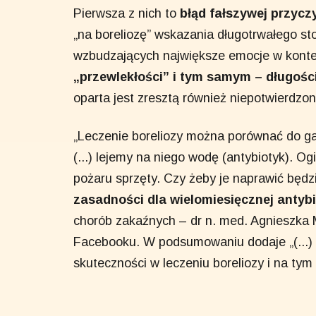
Pierwsza z nich to
błąd fałszywej przycz
„na boreliozę” wskazania długotrwałego s
wzbudzających największe emocje w konte
„przewlekłości” i tym samym – długości
oparta jest zresztą również niepotwierdzon
„Leczenie boreliozy można porównać do gas
(...) lejemy na niego wodę (antybiotyk). 
pożaru sprzęty. Czy żeby je naprawić będz
zasadności dla wielomiesięcznej antybi
chorób zakaźnych – dr n. med. Agnieszk
Facebooku. W podsumowaniu dodaje „(...) Z
skuteczności w leczeniu boreliozy i na tym t