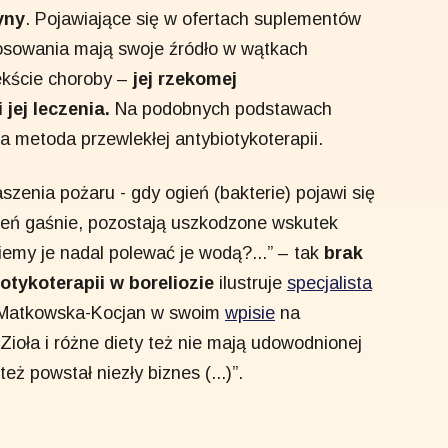
yny
. Pojawiające się w ofertach suplementów
tosowania mają swoje źródło w wątkach
kście choroby –
jej rzekomej
 jej leczenia.
Na podobnych podstawach
a metoda przewlekłej antybiotykoterapii.
zenia pożaru - gdy ogień (bakterie) pojawi się
Ogień gaśnie, pozostają uszkodzone wskutek
iemy je nadal polewać je wodą?...” – tak
brak
otykoterapii w boreliozie
ilustruje
specjalista
a Matkowska-Kocjan w swoim
wpisie
na
ioła i różne diety też nie mają udowodnionej
eż powstał niezły biznes (...)”.