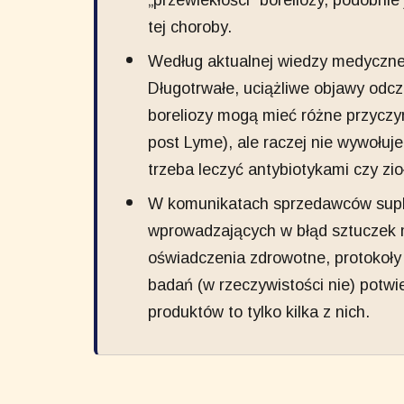
„przewlekłości” boreliozy, podobnie
tej choroby.
Według aktualnej wiedzy medycznej 
Długotrwałe, uciążliwe objawy od
boreliozy mogą mieć różne przyczy
post Lyme), ale raczej nie wywołuje
trzeba leczyć antybiotykami czy zio
W komunikatach sprzedawców suplem
wprowadzających w błąd sztuczek 
oświadczenia zdrowotne, protokoły 
badań (w rzeczywistości nie) potw
produktów to tylko kilka z nich.