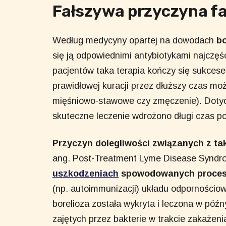
Fałszywa przyczyna fa
Według medycyny opartej na dowodach
bo
się ją odpowiednimi antybiotykami najczęści
pacjentów taka terapia kończy się sukce
prawidłowej kuracji przez dłuższy czas mo
mięśniowo-stawowe czy zmęczenie). Dotycz
skuteczne leczenie wdrożono długi czas p
Przyczyn dolegliwości związanych z 
ang. Post-Treatment Lyme Disease Syndr
uszkodzeniach
spowodowanych proce
(np. autoimmunizacji) układu odpornościoweg
borelioza została wykryta i leczona w pó
zajętych przez bakterie w trakcie zakaże