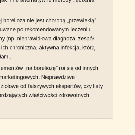
 jak inne alternatywne metody „leczenia”
borelioza nie jest chorobą „przewlekłą”.
czuwane po rekomendowanym leczeniu
ny (np. nieprawidłowa diagnoza, zespół
 ich chroniczna, aktywna infekcja, którą
łami.
entów „na boreliozę” roi się od innych
marketingowych. Nieprawdziwe
ziołowe od fałszywych ekspertów, czy listy
ierdzających właściwości zdrowotnych