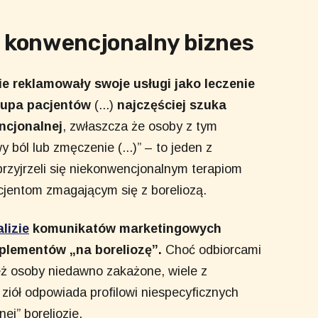
 konwencjonalny biznes
ie reklamowały swoje usługi jako leczenie
 grupa pacjentów
(...)
najczęściej szuka
cjonalnej
, zwłaszcza że osoby z tym
 ból lub zmęczenie (...)” – to jeden z
rzyjrzeli się niekonwencjonalnym terapiom
jentom zmagającym się z boreliozą.
lizie
komunikatów marketingowych
plementów „na boreliozę”.
Choć odbiorcami
eż osoby niedawno zakażone, wiele z
iół odpowiada profilowi niespecyficznych
ej” boreliozie.