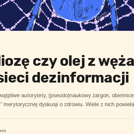
iozę czy olej z węż
sieci dezinformacji
wątpliwe autorytety, (pseudo)naukowy żargon, obietnice 
” merytorycznej dyskusji o zdrowiu. Wiele z nich powiela
ania