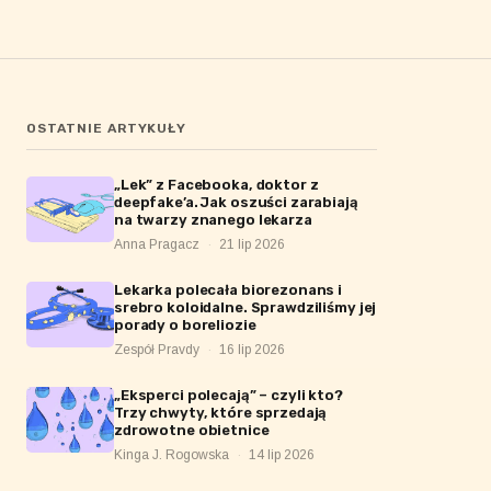
OSTATNIE ARTYKUŁY
„Lek” z Facebooka, doktor z
deepfake’a. Jak oszuści zarabiają
na twarzy znanego lekarza
Anna Pragacz
·
21 lip 2026
Lekarka polecała biorezonans i
srebro koloidalne. Sprawdziliśmy jej
porady o boreliozie
Zespół Pravdy
·
16 lip 2026
„Eksperci polecają” – czyli kto?
Trzy chwyty, które sprzedają
zdrowotne obietnice
Kinga J. Rogowska
·
14 lip 2026