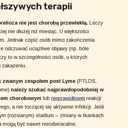
łszywych terapii
relioza nie jest chorobą przewlekłą.
Leczy
ej nie dłużej niż miesiąc. U większości
sem. Jednak część osób mimo zakończenia
że odczuwać uciążliwe objawy (np. bóle
y to w szczególności osób, u których
o zakażeniu.
tak zwanym zespołem post Lyme
(PTLDS,
ome)
należy szukać najprawdopodobniej w
sem chorobowym
lub
nieprawidłowej
reakcji
o, a nie toczącej się aktywnie infekcji. Jeśli
źnym (rozsianym) stadium – zmiany w tkankach
nia mogą być nawet nieodwracalne.