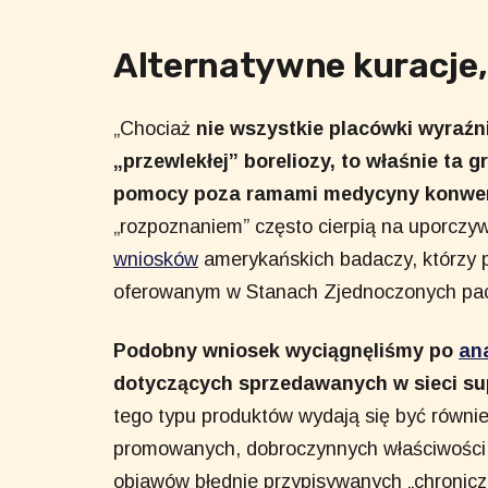
Alternatywne kuracje,
„Chociaż
nie wszystkie placówki wyraźn
„przewlekłej” boreliozy, to właśnie ta
pomocy poza ramami medycyny konwen
„rozpoznaniem” często cierpią na uporczywy
wniosków
amerykańskich badaczy, którzy p
oferowanym w Stanach Zjednoczonych pac
Podobny wniosek wyciągnęliśmy po
ana
dotyczących sprzedawanych w sieci su
tego typu produktów wydają się być równi
promowanych, dobroczynnych właściwości z
objawów błędnie przypisywanych „chroniczn